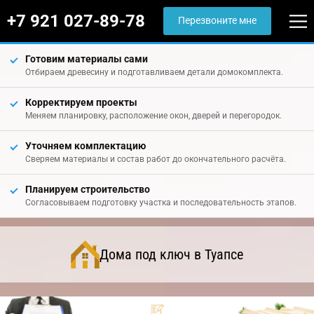
+7 921 027-89-78
Перезвоните мне
Готовим материалы сами
Отбираем древесину и подготавливаем детали домокомплекта.
Корректируем проекты
Меняем планировку, расположение окон, дверей и перегородок.
Уточняем комплектацию
Сверяем материалы и состав работ до окончательного расчёта.
Планируем строительство
Согласовываем подготовку участка и последовательность этапов.
Дома под ключ в Туапсе