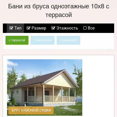
Бани из бруса одноэтажные 10х8 с
террасой
Тип
Размер
Этажность
Все
с террасой
с балконом
с верандой
БРУС КАМЕРНОЙ СУШКИ