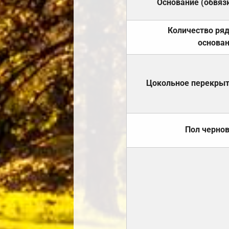
Основание (обвяз
Количество ря
основа
Цокольное перекры
Пол черно