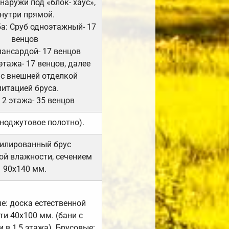
Снаружи под «блок- хаус»,
нутри прямой.
а: Сруб одноэтажный- 17
венцов
мансардой- 17 венцов
 этажа- 17 венцов, далее
 с внешней отделкой
итацией бруса.
 2 этажа- 35 венцов
ноджутовое полотно).
илированный брус
ой влажности, сечением
90х140 мм.
е: доска естественной
и 40х100 мм. (бани с
 в 1,5 этажа). Брусовые: