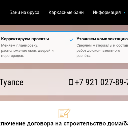
а
Бани из бруса
Каркасные бани
Информация
Корректируем проекты
Уточняем комплектацию
Меняем планировку,
Сверяем материалы и состав
расположение окон, дверей и
работ до окончательного
перегородок.
расчёта.
Туапсе
+7 921 027-89-