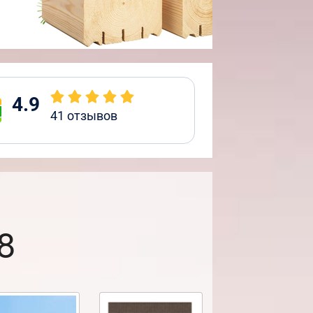
4.9
41
отзывов
8