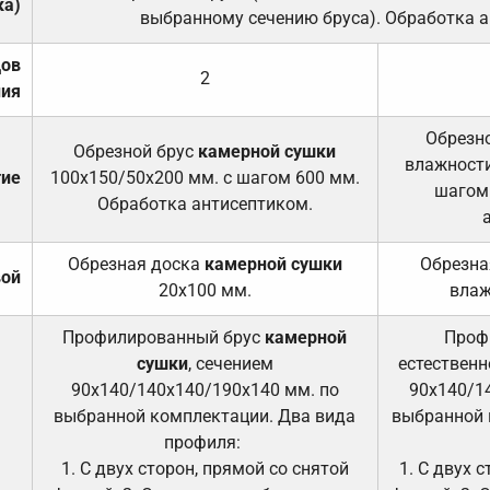
ка)
выбранному сечению бруса). Обработка а
дов
2
ния
Обрезно
Обрезной брус
камерной сушки
влажности
тие
100х150/50х200 мм. с шагом 600 мм.
шагом
Обработка антисептиком.
Обрезная доска
камерной сушки
Обрезна
вой
20х100 мм.
влаж
Профилированный брус
камерной
Проф
сушки
, сечением
естественн
90х140/140х140/190х140 мм. по
90х140/1
выбранной комплектации. Два вида
выбранной 
профиля:
1. С двух сторон, прямой со снятой
1. С двух 