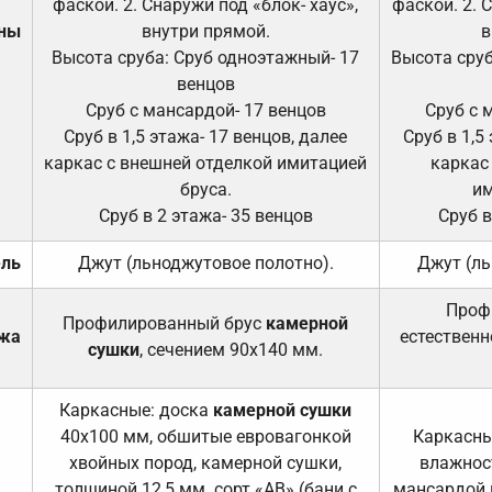
фаской. 2. Снаружи под «блок- хаус»,
фаской. 2. 
ены
внутри прямой.
в
Высота сруба: Сруб одноэтажный- 17
Высота сруб
венцов
Сруб с мансардой- 17 венцов
Сруб с 
Сруб в 1,5 этажа- 17 венцов, далее
Сруб в 1,5
каркас с внешней отделкой имитацией
каркас
бруса.
им
Сруб в 2 этажа- 35 венцов
Сруб в
ель
Джут (льноджутовое полотно).
Джут (ль
Проф
Профилированный брус
камерной
ажа
естественн
сушки
, сечением 90х140 мм.
Каркасные: доска
камерной сушки
40х100 мм, обшитые евровагонкой
Каркасны
хвойных пород, камерной сушки,
влажност
толщиной 12,5 мм. сорт «АВ» (бани с
мансардой и