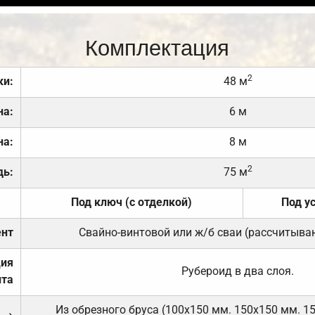
Комплектация
2
ки:
48 м
на:
6 м
на:
8 м
2
дь:
75 м
Под ключ (с отделкой)
Под у
нт
Свайно-винтовой или ж/б сваи (рассчитыва
ция
Рубероид в два слоя.
та
Из обрезного бруса (100х150 мм. 150х150 мм. 1