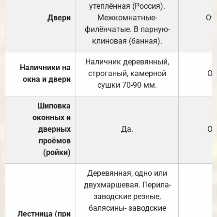
утеплённая (Россия).
Двери
Межкомнатные-
От
филёнчатые. В парную-
клиновая (банная).
Наличник деревянный,
Наличники на
строганый, камерной
От
окна и двери
сушки 70-90 мм.
Шиповка
оконных и
дверных
Да.
От
проёмов
(ройки)
Деревянная, одно или
двухмаршевая. Перила-
заводские резные,
балясины- заводские
Лестница (при