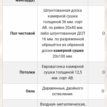
мансарда)
Шпунтованная доска
камерной сушки
толщиной 36 мм. сорт
АВ. по рейке 20х40 мм.
Пол чистовой
либо шпунтованная ДСП
От
16 мм. по разряженной
обрешётке из обрезной
доски
камерной сушки
20х100 мм.
Евровагонка камерной
Потолки
сушки толщиной 12,5
От
мм. сорт АВ.
Деревянные, двойного
Окна
От
остекления.
Входная- металлическая,