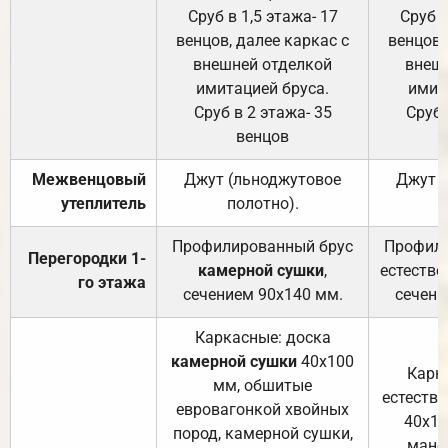
Сруб в 1,5 этажа- 17
Сруб в
венцов, далее каркас с
венцов,
внешней отделкой
внеш
имитацией бруса.
имит
Сруб в 2 этажа- 35
Сруб 
венцов
Межвенцовый
Джут (льноджутовое
Джут 
утеплитель
полотно).
п
Профилированный брус
Профили
Перегородки 1-
камерной сушки
,
естестве
го этажа
сечением 90х140 мм.
сечени
Каркасные: доска
камерной сушки
40х100
Карк
мм, обшитые
естеств
евровагонкой хвойных
40х10
пород, камерной сушки,
манса