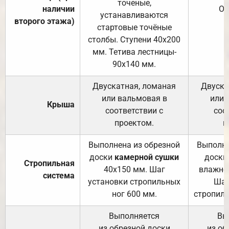
точеные,
наличии
От
устанавливаются
второго этажа)
стартовые точёные
столбы. Ступени 40х200
мм. Тетива лестницы-
90х140 мм.
Двускатная, ломаная
Двуска
или вальмовая в
или 
Крыша
соответствии с
соо
проектом.
п
Выполнена из обрезной
Выполне
доски
камерной сушки
доски
Стропильная
40х150 мм. Шаг
влажно
система
установки стропильных
Шаг
ног 600 мм.
стропиль
Выполняется
Вы
из обрезной доски
из об