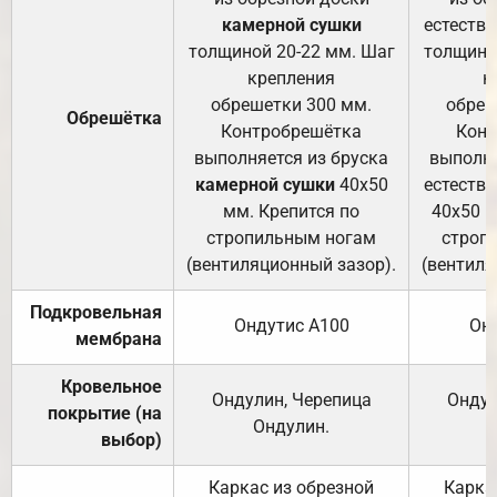
камерной сушки
естеств
толщиной 20-22 мм. Шаг
толщино
крепления
к
обрешетки 300 мм.
обреш
Обрешётка
Контробрешётка
Конт
выполняется из бруска
выполня
камерной сушки
40х50
естеств
мм. Крепится по
40х50 м
стропильным ногам
строп
(вентиляционный зазор).
(вентиля
Подкровельная
Ондутис А100
Он
мембрана
Кровельное
Ондулин, Черепица
Ондул
покрытие (на
Ондулин.
выбор)
Каркас из обрезной
Карка