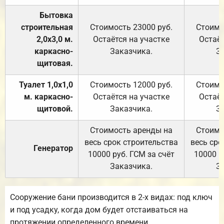
Бытовка
строительная
Стоимость 23000 руб.
Стоимо
2,0х3,0 м.
Остаётся на участке
Остаёт
каркасно-
Заказчика.
З
щитовая.
Туалет 1,0х1,0
Стоимость 12000 руб.
Стоимо
м. каркасно-
Остаётся на участке
Остаёт
щитовой.
Заказчика.
З
Стоимость аренды на
Стоимо
весь срок строительства
весь сро
Генератор
10000 руб. ГСМ за счёт
10000 р
Заказчика.
З
Сооружение бани производится в 2-х видах: под ключ
и под усадку, когда дом будет отстаиваться на
протяжении определенного времени.