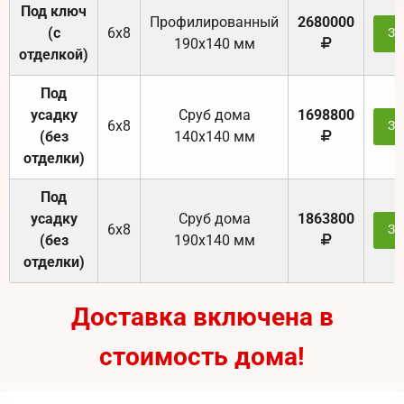
Под ключ
Профилированный
2680000
(с
6х8
За
190х140 мм
отделкой)
Под
усадку
Cруб дома
1698800
6х8
За
(без
140х140 мм
отделки)
Под
усадку
Cруб дома
1863800
6х8
За
(без
190х140 мм
отделки)
Доставка включена в
стоимость дома!