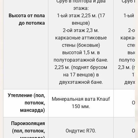
Сруб в полтора и два
Сруб в
этажа:
Высота от пола
1-ый этаж 2,25 м. (17
1-ый э
до потолка
венцов)
2-ой этаж 2,3 м.
2-ой
каркасные аттиковые
каркас
стены (боковые)
стен
высотой 1,5 м. в
высо
полутораэтажной бане.
полутор
2,25 м. (поднят брусом
2,3 м. (
на 17 венцов) в
17
двухэтажной бане.
двухэ
Утепление (пол,
Минеральная вата
Knauf
потолок,
От
150
мм.
мансарда)
Пароизоляция
(пол, потолок,
Ондутис
R70
.
От