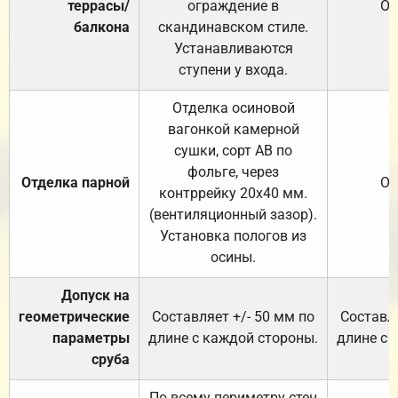
террасы/
ограждение в
От
балкона
скандинавском стиле.
Устанавливаются
ступени у входа.
Отделка осиновой
вагонкой камерной
сушки, сорт АВ по
фольге, через
Отделка парной
От
контррейку 20х40 мм.
(вентиляционный зазор).
Установка пологов из
осины.
Допуск на
геометрические
Составляет +/- 50 мм по
Составля
параметры
длине с каждой стороны.
длине с 
сруба
По всему периметру стен