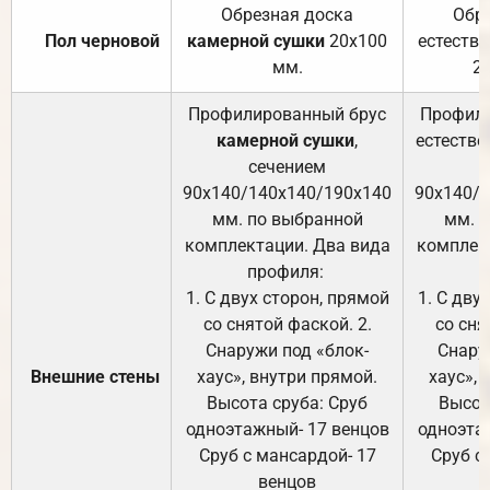
Обрезная доска
Обр
Пол черновой
камерной сушки
20х100
естеств
мм.
2
Профилированный брус
Профили
камерной сушки
,
естестве
сечением
с
90х140/140х140/190х140
90х140/
мм. по выбранной
мм. 
комплектации. Два вида
комплек
профиля:
п
1. С двух сторон, прямой
1. С дву
со снятой фаской. 2.
со сня
Снаружи под «блок-
Снару
Внешние стены
хаус», внутри прямой.
хаус», 
Высота сруба: Сруб
Высот
одноэтажный- 17 венцов
одноэта
Сруб с мансардой- 17
Сруб с
венцов