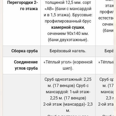
Перегородки 2-
толщиной 12,5 мм. сорт
этажа
го этажа
«АВ» (бани с мансардой
профили
и в 1,5 этажа). Брусовые:
естестве
профилированный брус
сечени
камерной сушки
,
(бани 
сечением 90х140 мм.
(бани двухэтажные).
Сборка сруба
Берёзовый нагель.
Берёз
Соединение
«Тёплый угол» (коренной
«Тёплый 
углов сруба
шип).
Сруб одноэтажный: 2,25
Сруб од
м. (17 венцов) Сруб с
м. (17
мансардой: 1-ый этаж-
мансард
2,25 м. (17 венцов)
2,3 м
2-ой этаж (мансарда)- 2,3
2-ой этаж
м.