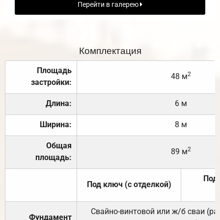
Перейти в галерею
Комплектация
Площадь
2
48 м
застройки:
Длина:
6 м
Ширина:
8 м
Общая
2
89 м
площадь:
Под 
Под ключ (с отделкой)
Свайно-винтовой или ж/б сваи (р
Фундамент