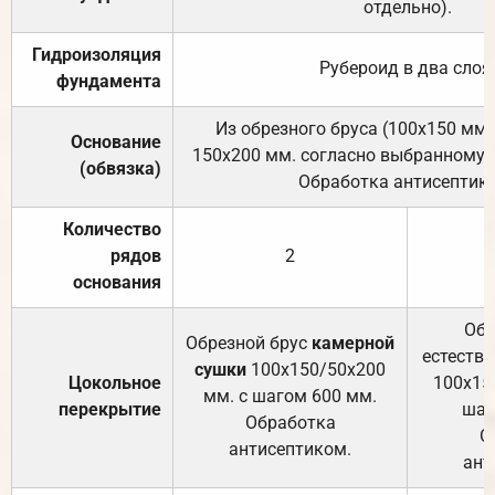
отдельно).
Гидроизоляция
Рубероид в два слоя
фундамента
Из обрезного бруса (100х150 мм.
Основание
150х200 мм. согласно выбранному с
(обвязка)
Обработка антисептик
Количество
рядов
2
основания
Обр
Обрезной брус
камерной
естеств
сушки
100х150/50х200
Цокольное
100х15
мм. с шагом 600 мм.
перекрытие
шаг
Обработка
О
антисептиком.
ант