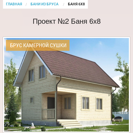
ГЛАВНАЯ
БАНИ ИЗ БРУСА
CURRENT:
БАНЯ 6Х8
Проект №2 Баня 6х8
БРУС КАМЕРНОЙ СУШКИ