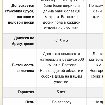
Допускается
бани (если ширина и
По всему
стыковка бруса,
длина бани более 6,0
бани (
вагонки и
метров). Вагонки и
длина 
половой доски
доски пола в каждой
отдельной комнате.
Допуски по
+/- 5 мм.
брусу, доске
Доставка комплекта
Достав
материала в радиусе 500
материал
В стоимость
км. от г. Пестова
км. 
включена
Новгородской области и
Новгоро
сборка дома на вашем
сборка
участке.
Гарантия
5 лет.
Печь
По запросу
Не пр