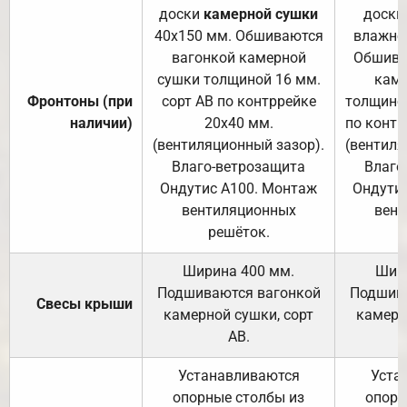
доски
камерной сушки
доски
40х150 мм. Обшиваются
влажно
вагонкой камерной
Обшива
сушки толщиной 16 мм.
каме
Фронтоны (при
сорт АВ по контррейке
толщиной
наличии)
20х40 мм.
по контр
(вентиляционный зазор).
(вентиля
Влаго-ветрозащита
Влаго
Ондутис А100. Монтаж
Ондути
вентиляционных
вент
решёток.
Ширина 400 мм.
Шир
Подшиваются вагонкой
Подшива
Свесы крыши
камерной сушки, сорт
камерн
АВ.
Устанавливаются
Уста
опорные столбы из
опорн