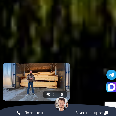
🔇
⛶
✖
Позвонить
Задать вопрос