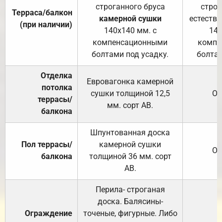
строганного бруса
строг
Терраса/балкон
камерной сушки
естеств
(при наличии)
140х140 мм. с
140
компенсационными
компе
болтами под усадку.
болтам
Отделка
Евровагонка камерной
потолка
сушки толщиной 12,5
От
террасы/
мм. сорт АВ.
балкона
Шпунтованная доска
Пол террасы/
камерной сушки
От
балкона
толщиной 36 мм. сорт
АВ.
Перила- строганая
доска. Балясины-
Ограждение
точеные, фигурные. Либо