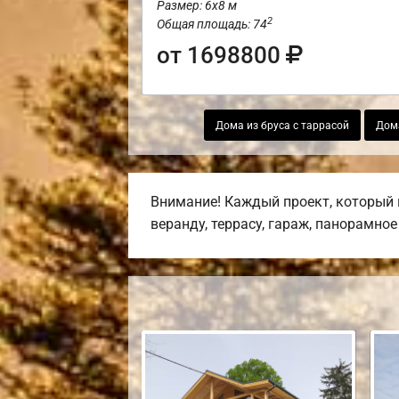
Размер: 6х8 м
2
Общая площадь: 74
от 1698800
Дома из бруса с таррасой
Дома
Внимание! Каждый проект, который 
веранду, террасу, гараж, панорамно