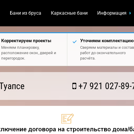
а
Бани из бруса
Каркасные бани
Информация
Корректируем проекты
Уточняем комплектацию
Меняем планировку,
Сверяем материалы и состав
расположение окон, дверей и
работ до окончательного
перегородок.
расчёта.
Туапсе
+7 921 027-89-