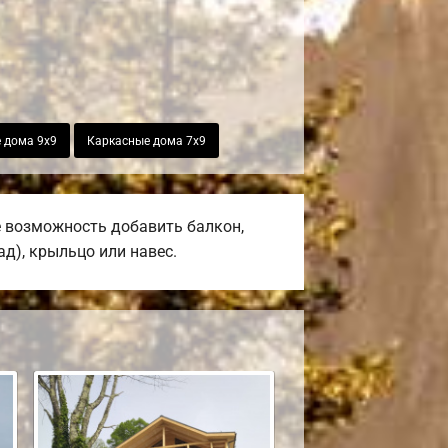
 дома 9х9
Каркасные дома 7х9
е возможность добавить балкон,
ад), крыльцо или навес.