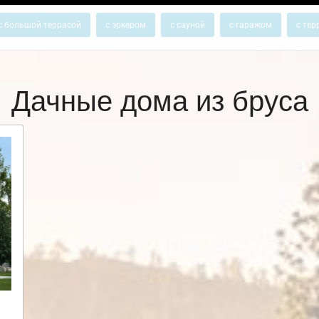
с большой террасой
с эркером
с сауной
с гаражом
с тер
Дачные дома из бруса