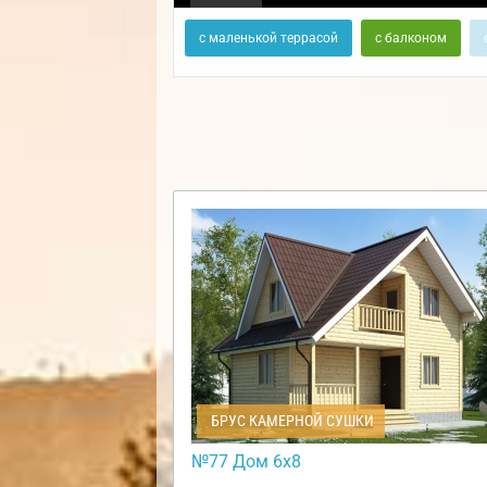
с маленькой террасой
с балконом
БРУС КАМЕРНОЙ СУШКИ
№77 Дом 6х8