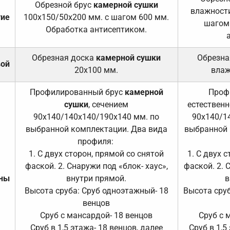
Обрезной брус
камерной сушки
влажности
тие
100х150/50х200 мм. с шагом 600 мм.
шагом
Обработка антисептиком.
Обрезная доска
камерной сушки
Обрезна
вой
20х100 мм.
влаж
Профилированный брус
камерной
Проф
сушки
, сечением
естественн
90х140/140х140/190х140 мм. по
90х140/1
выбранной комплектации. Два вида
выбранной 
профиля:
1. С двух сторон, прямой со снятой
1. С двух 
фаской. 2. Снаружи под «блок- хаус»,
фаской. 2. 
ены
внутри прямой.
в
Высота сруба: Сруб одноэтажный- 18
Высота сруб
венцов
Сруб с мансардой- 18 венцов
Сруб с 
Сруб в 1,5 этажа- 18 венцов, далее
Сруб в 1,5