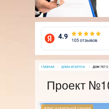
4.9
105
отзывов
ГЛАВНАЯ
ДОМА ИЗ БРУСА
CURRENT:
ДОМ 7Х7 С
Проект №10
БРУС КАМЕРНОЙ СУШКИ