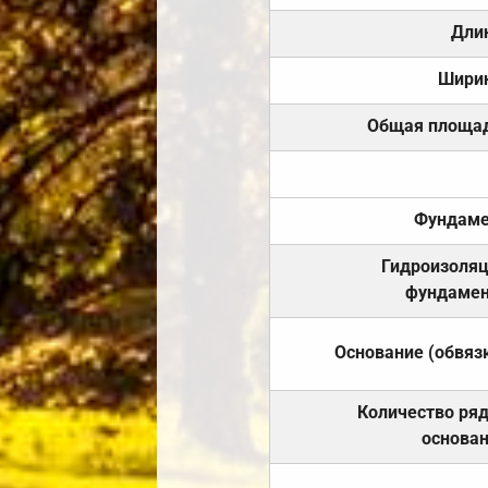
Дли
Шири
Общая площа
Фундаме
Гидроизоля
фундамен
Основание (обвяз
Количество ря
основа