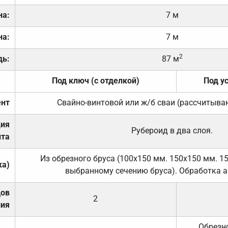
на:
7 м
на:
7 м
2
дь:
87 м
Под ключ (с отделкой)
Под у
нт
Свайно-винтовой или ж/б сваи (рассчитыва
ция
Рубероид в два слоя.
та
Из обрезного бруса (100х150 мм. 150х150 мм. 1
ка)
выбранному сечению бруса). Обработка а
дов
2
ния
Обрезно