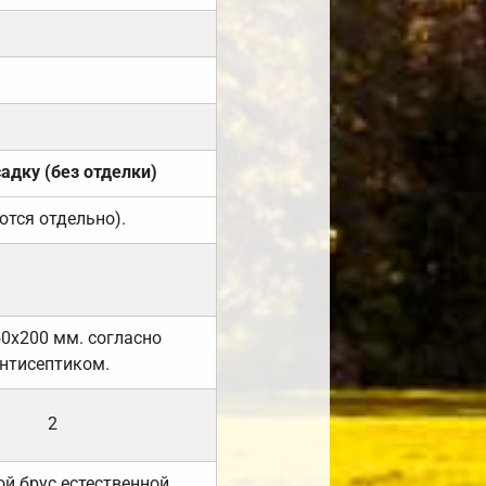
садку (без отделки)
ются отдельно).
50х200 мм. согласно
нтисептиком.
2
й брус естественной