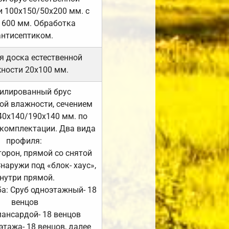
 100х150/50х200 мм. с
 600 мм. Обработка
антисептиком.
я доска естественной
ности 20х100 мм.
илированный брус
ой влажности, сечением
40х140/190х140 мм. по
комплектации. Два вида
профиля:
сторон, прямой со снятой
Снаружи под «блок- хаус»,
нутри прямой.
а: Сруб одноэтажный- 18
венцов
мансардой- 18 венцов
 этажа- 18 венцов, далее