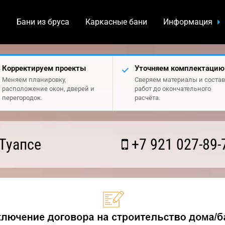
а
Бани из бруса
Каркасные бани
Информация
Корректируем проекты
Уточняем комплектацию
Меняем планировку,
Сверяем материалы и состав
расположение окон, дверей и
работ до окончательного
перегородок.
расчёта.
Туапсе
+7 921 027-89-