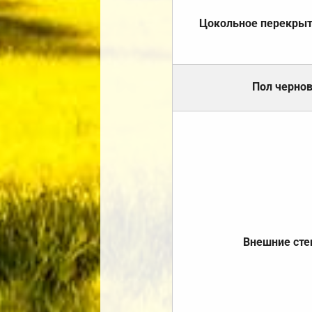
Цокольное перекры
Пол черно
Внешние ст