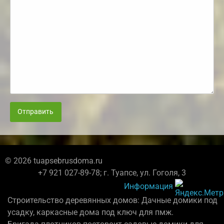
Отправить
© 2026 tuapsebrusdoma.ru
+7 921 027-89-78; г. Туапсе, ул. Гоголя, 3
Информация
Строительство деревянных домов: Дачные домики под
усадку, каркасные дома под ключ для пмж.