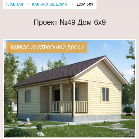
ГЛАВНАЯ
КАРКАСНЫЕ ДОМА
CURRENT:
ДОМ 6Х9
Проект №49 Дом 6х9
КАРКАС ИЗ СТРОГАНОЙ ДОСКИ