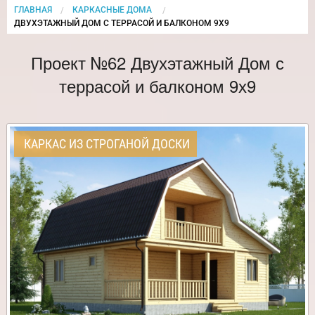
ГЛАВНАЯ
КАРКАСНЫЕ ДОМА
CURRENT:
ДВУХЭТАЖНЫЙ ДОМ С ТЕРРАСОЙ И БАЛКОНОМ 9Х9
Проект №62 Двухэтажный Дом с
террасой и балконом 9х9
КАРКАС ИЗ СТРОГАНОЙ ДОСКИ