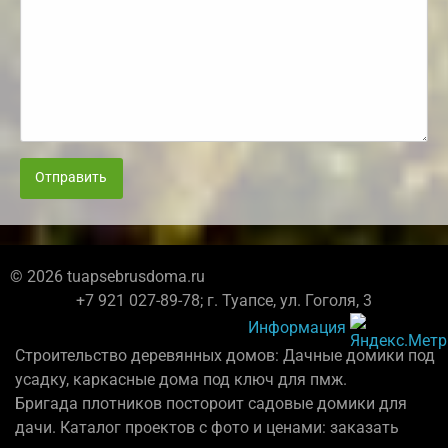
Отправить
© 2026 tuapsebrusdoma.ru
+7 921 027-89-78; г. Туапсе, ул. Гоголя, 3
Информация
Строительство деревянных домов: Дачные домики под
усадку, каркасные дома под ключ для пмж.
Бригада плотников постороит садовые домики для
дачи. Каталог проектов с фото и ценами: заказать