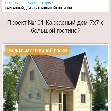
ГЛАВНАЯ
КАРКАСНЫЕ ДОМА
CURRENT:
КАРКАСНЫЙ ДОМ 7Х7 С БОЛЬШОЙ ГОСТИНОЙ
Проект №101 Каркасный дом 7х7 с
большой гостиной
КАРКАС ИЗ СТРОГАНОЙ ДОСКИ