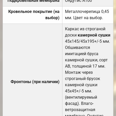
Подкровельная мембрана
Ондутис А100
Кровельное покрытие (на
Металлочерепица 0,45
выбор)
мм. Цвет на выбор.
Каркас из строганой
доски
камерной сушки
45х145/45х195+/-5 мм.
Обшиваются
имитацией бруса
камерной сушки, сорт
АВ, толщиной 17 мм.
Монтаж через
строганый брусок
Фронтоны (при наличии)
камерной сушки
45х45+/-5 мм.
(вентилируемый
фасад). Влаго-
ветрозащитная
мембрана- Ондутис