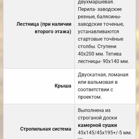
двухмаршевая.
Перила- заводские
резные, балясины-
Лестница (при наличии
заводские точеные,
второго этажа)
устанавливаются
стартовые точёные
столбы. Ступени
40х200 мм. Тетива
лестницы- 90х140 мм.
Двускатная, ломаная
или вальмовая в
Крыша
соответствии с
проектом.
Выполнена из
строганой доски
камерной сушки
Стропильная система
45х145/45х195+/-5 мм.