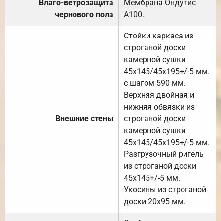
Влаго-ветрозащита
Мембрана Ондутис
чернового пола
А100.
Стойки каркаса из
строганой доски
камерной сушки
45х145/45х195+/-5 мм.
с шагом 590 мм.
Верхняя двойная и
нижняя обвязки из
Внешние стены
строганой доски
камерной сушки
45х145/45х195+/-5 мм.
Разгрузочный ригель
из строганой доски
45х145+/-5 мм.
Укосины из строганой
доски 20х95 мм.