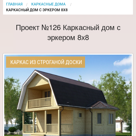
ГЛАВНАЯ
КАРКАСНЫЕ ДОМА
CURRENT:
КАРКАСНЫЙ ДОМ С ЭРКЕРОМ 8Х8
Проект №126 Каркасный дом с
эркером 8х8
КАРКАС ИЗ СТРОГАНОЙ ДОСКИ