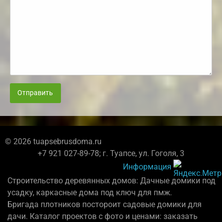
Отправить
© 2026 tuapsebrusdoma.ru
+7 921 027-89-78; г. Туапсе, ул. Гоголя, 3
Информация
Строительство деревянных домов: Дачные домики под
усадку, каркасные дома под ключ для пмж.
Бригада плотников постороит садовые домики для
дачи. Каталог проектов с фото и ценами: заказать