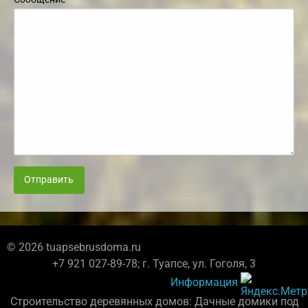
Отправить
© 2026 tuapsebrusdoma.ru
+7 921 027-89-78; г. Туапсе, ул. Гоголя, 3
Информация
Строительство деревянных домов: Дачные домики под