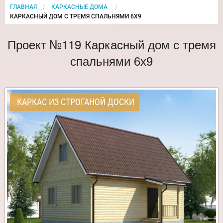
ГЛАВНАЯ
КАРКАСНЫЕ ДОМА
CURRENT:
КАРКАСНЫЙ ДОМ С ТРЕМЯ СПАЛЬНЯМИ 6Х9
Проект №119 Каркасный дом с тремя
спальнями 6х9
КАРКАС ИЗ СТРОГАНОЙ ДОСКИ