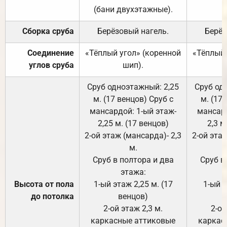
(бани двухэтажные).
Сборка сруба
Берёзовый нагель.
Берёз
Соединение
«Тёплый угол» (коренной
«Тёплый 
углов сруба
шип).
Сруб одноэтажный: 2,25
Сруб од
м. (17 венцов) Сруб с
м. (17
мансардой: 1-ый этаж-
мансард
2,25 м. (17 венцов)
2,3 м
2-ой этаж (мансарда)- 2,3
2-ой этаж
м.
Сруб в полтора и два
Сруб в
этажа:
Высота от пола
1-ый этаж 2,25 м. (17
1-ый э
до потолка
венцов)
2-ой этаж 2,3 м.
2-ой
каркасные аттиковые
каркас