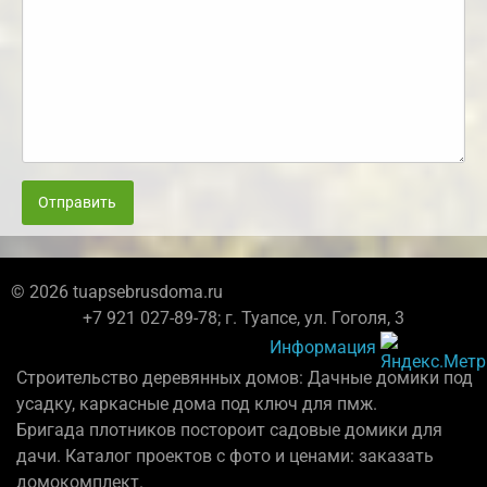
Отправить
© 2026 tuapsebrusdoma.ru
+7 921 027-89-78; г. Туапсе, ул. Гоголя, 3
Информация
Строительство деревянных домов: Дачные домики под
усадку, каркасные дома под ключ для пмж.
Бригада плотников постороит садовые домики для
дачи. Каталог проектов с фото и ценами: заказать
домокомплект.