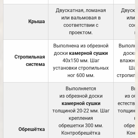
Двускатная, ломаная
Двуска
или вальмовая в
или 
Крыша
соответствии с
соо
проектом.
п
Выполнена из обрезной
Выполне
доски
камерной сушки
доски
Стропильная
40х150 мм. Шаг
влажно
система
установки стропильных
Шаг
ног 600 мм.
стропиль
Выполняется
Вы
из обрезной доски
из об
камерной сушки
естеств
толщиной 20-22 мм. Шаг
толщино
крепления
к
обрешетки 300 мм.
обреш
Обрешётка
Контробрешётка
Конт