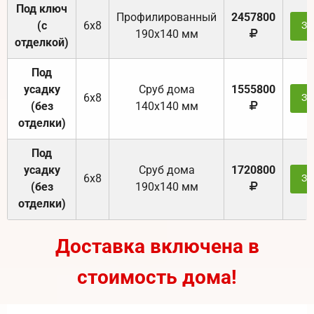
Под ключ
Профилированный
2457800
(с
6х8
За
190х140 мм
отделкой)
Под
усадку
Cруб дома
1555800
6х8
За
(без
140х140 мм
отделки)
Под
усадку
Cруб дома
1720800
6х8
За
(без
190х140 мм
отделки)
Доставка включена в
стоимость дома!