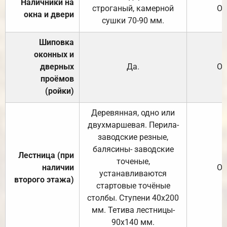
Наличники на
строганый, камерной
От
окна и двери
сушки 70-90 мм.
Шиповка
оконных и
дверных
Да.
От
проёмов
(ройки)
Деревянная, одно или
двухмаршевая. Перила-
заводские резные,
балясины- заводские
Лестница (при
точеные,
наличии
От
устанавливаются
второго этажа)
стартовые точёные
столбы. Ступени 40х200
мм. Тетива лестницы-
90х140 мм.