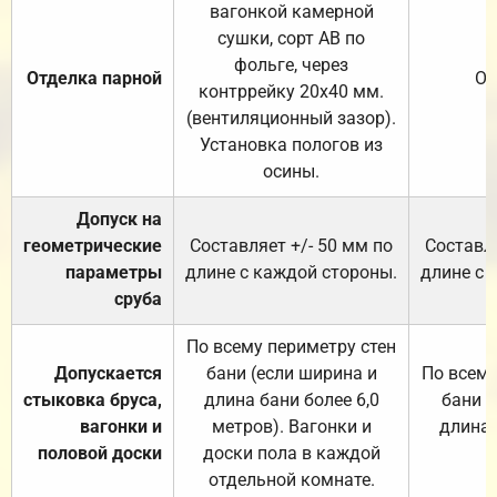
вагонкой камерной
сушки, сорт АВ по
фольге, через
Отделка парной
От
контррейку 20х40 мм.
(вентиляционный зазор).
Установка пологов из
осины.
Допуск на
геометрические
Составляет +/- 50 мм по
Составля
параметры
длине с каждой стороны.
длине с 
сруба
По всему периметру стен
Допускается
бани (если ширина и
По всему
стыковка бруса,
длина бани более 6,0
бани (
вагонки и
метров). Вагонки и
длина 
половой доски
доски пола в каждой
отдельной комнате.