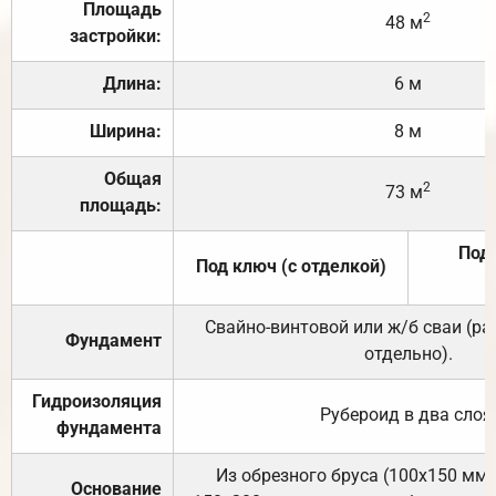
Площадь
2
48 м
застройки:
Длина:
6 м
Ширина:
8 м
Общая
2
73 м
площадь:
Под 
Под ключ (с отделкой)
Свайно-винтовой или ж/б сваи (р
Фундамент
отдельно).
Гидроизоляция
Рубероид в два слоя
фундамента
Из обрезного бруса (100х150 мм.
Основание