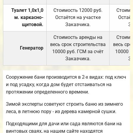
Туалет 1,0х1,0
Стоимость 12000 руб.
Стоимо
м. каркасно-
Остаётся на участке
Остаёт
щитовой.
Заказчика.
З
Стоимость аренды на
Стоимо
весь срок строительства
весь сро
Генератор
10000 руб. ГСМ за счёт
10000 р
Заказчика.
З
Сооружение бани производится в 2-х видах: под ключ
и под усадку, когда дом будет отстаиваться на
протяжении определенного времени.
Зимой эксперты советуют строить баню из зимнего
леса, в летнюю пору - из дерева камерной сушки.
Подходящими для дачи или сада являются бани на
винтовых сваях, на нашем сайте находятся