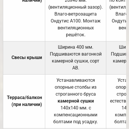
наличии)
20х40 мм.
по контр
(вентиляционный зазор).
(вентиля
Влаго-ветрозащита
Влаго
Ондутис А100. Монтаж
Ондути
вентиляционных
вент
решёток.
Ширина 400 мм.
Шир
Подшиваются вагонкой
Подшива
Свесы крыши
камерной сушки, сорт
камерн
АВ.
Устанавливаются
Уста
опорные столбы из
опорн
строганного бруса
строг
Терраса/балкон
камерной сушки
естеств
(при наличии)
140х140 мм. с
140
компенсационными
компе
болтами под усадку.
болтам