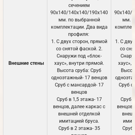
сечением
с
90х140/140х140/190х140
90х140/
мм. по выбранной
мм. 
комплектации. Два вида
комплек
профиля:
п
1. С двух сторон, прямой
1. С дву
со снятой фаской. 2.
со сня
Снаружи под «блок-
Снару
Внешние стены
хаус», внутри прямой.
хаус», 
Высота сруба: Сруб
Высот
одноэтажный- 17 венцов
одноэта
Сруб с мансардой- 17
Сруб с
венцов
Сруб в 1,5 этажа- 17
Сруб в
венцов, далее каркас с
венцов,
внешней отделкой
внеш
имитацией бруса.
имит
Сруб в 2 этажа- 35
Сруб 