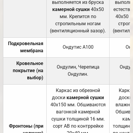
выполняется из бруска
выполня
камерной сушки
40х50
естеств
мм. Крепится по
40х50 м
стропильным ногам
строп
(вентиляционный зазор).
(вентиля
Подкровельная
Ондутис А100
Он
мембрана
Кровельное
Ондулин, Черепица
Ондул
покрытие (на
Ондулин.
выбор)
Каркас из обрезной
Карка
доски
камерной сушки
доски
40х150 мм. Обшиваются
влажно
вагонкой камерной
Обшива
сушки толщиной 16 мм.
каме
Фронтоны (при
сорт АВ по контррейке
толщиной