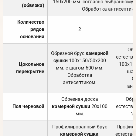
150х200 мм. согласно выбранному с
(обвязка)
Обработка антисептик
Количество
рядов
2
основания
Обр
Обрезной брус
камерной
естеств
сушки
100х150/50х200
Цокольное
100х15
мм. с шагом 600 мм.
перекрытие
шаг
Обработка
О
антисептиком.
ант
Обрезная доска
Обр
Пол черновой
камерной сушки
20х100
естеств
мм.
2
Профилированный брус
Профили
камерной сушки
,
естестве