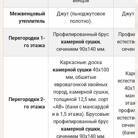
венцов
Межвенцовый
Джут (льноджутовое
Джут 
утеплитель
полотно).
п
Профилированный брус
Профили
Перегородки 1-
камерной сушки
,
естестве
го этажа
сечением 90х140 мм.
сечени
Каркасные: доска
камерной сушки
40х100
Карк
мм, обшитые
естеств
евровагонкой хвойных
40х10
пород, камерной сушки,
манса
Перегородки 2-
толщиной 12,5 мм. сорт
этажа
го этажа
«АВ» (бани с мансардой
профили
и в 1,5 этажа). Брусовые:
естестве
профилированный брус
сечени
камерной сушки
,
(бани 
сечением 90х140 мм.