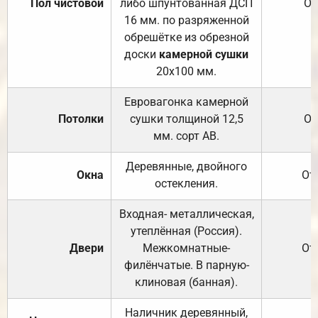
Пол чистовой
либо шпунтованная ДСП
От
16 мм. по разряженной
обрешётке из обрезной
доски
камерной сушки
20х100 мм.
Евровагонка камерной
Потолки
сушки толщиной 12,5
От
мм. сорт АВ.
Деревянные, двойного
Окна
От
остекления.
Входная- металлическая,
утеплённая (Россия).
Двери
Межкомнатные-
От
филёнчатые. В парную-
клиновая (банная).
Наличник деревянный,