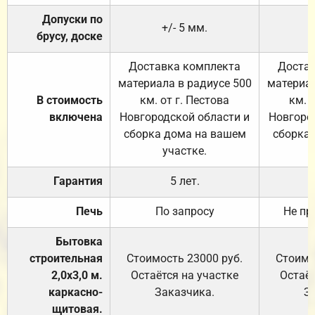
Допуски по
+/- 5 мм.
брусу, доске
Доставка комплекта
Достав
материала в радиусе 500
материал
В стоимость
км. от г. Пестова
км. 
включена
Новгородской области и
Новгоро
сборка дома на вашем
сборка
участке.
Гарантия
5 лет.
Печь
По запросу
Не пр
Бытовка
строительная
Стоимость 23000 руб.
Стоимо
2,0х3,0 м.
Остаётся на участке
Остаёт
каркасно-
Заказчика.
З
щитовая.