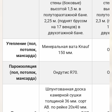
стены (боковые)
стен
высотой 1,5 м. в
высо
полутораэтажной бане.
полутор
2,25 м. (поднят брусом
2,3 м. (
на 17 венцов) в
17
двухэтажной бане.
двухэ
Утепление (пол,
Минеральная вата
Knauf
потолок,
От
150
мм.
мансарда)
Пароизоляция
(пол, потолок,
Ондутис
R70
.
От
мансарда)
Шпунтованная доска
камерной сушки
толщиной 36 мм. сорт
АВ. по рейке 20х40 мм.