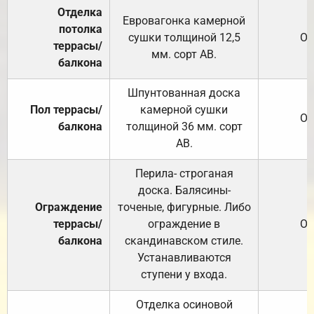
Отделка
Евровагонка камерной
потолка
сушки толщиной 12,5
От
террасы/
мм. сорт АВ.
балкона
Шпунтованная доска
Пол террасы/
камерной сушки
От
балкона
толщиной 36 мм. сорт
АВ.
Перила- строганая
доска. Балясины-
Ограждение
точеные, фигурные. Либо
террасы/
ограждение в
От
балкона
скандинавском стиле.
Устанавливаются
ступени у входа.
Отделка осиновой