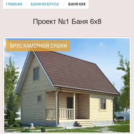
ГЛАВНАЯ
БАНИ ИЗ БРУСА
CURRENT:
БАНЯ 6Х8
Проект №1 Баня 6х8
БРУС КАМЕРНОЙ СУШКИ