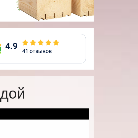
4.9
41
отзывов
рдой