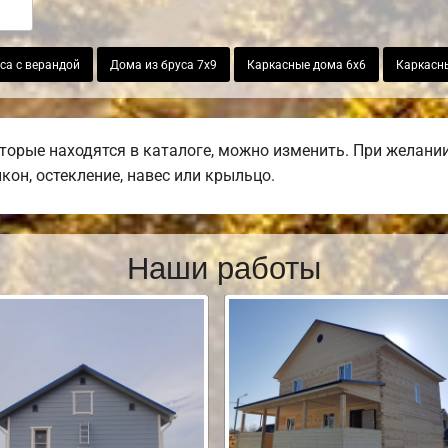
са с верандой
Дома из бруса 7х9
Каркасные дома 6х6
Каркасн
оторые находятся в каталоге, можно изменить. При желани
лкон, остекление, навес или крыльцо.
Наши работы