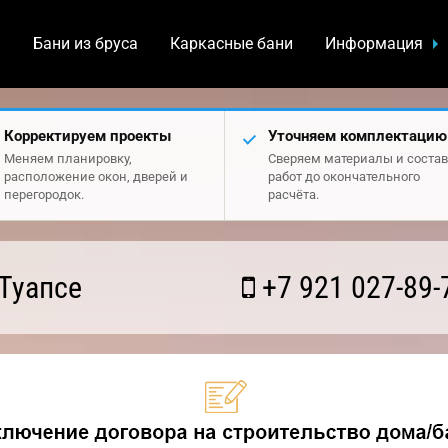
а
Бани из бруса
Каркасные бани
Информация
Корректируем проекты
Уточняем комплектацию
Меняем планировку,
Сверяем материалы и состав
расположение окон, дверей и
работ до окончательного
перегородок.
расчёта.
Туапсе
+7 921 027-89-