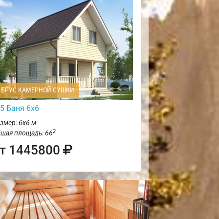
БРУС КАМЕРНОЙ СУШКИ
5 Баня 6х6
змер: 6х6 м
2
щая площадь: 66
т 1445800