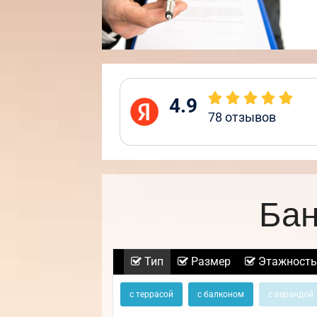
4.9
78
отзывов
Бан
Тип
Размер
Этажность
с террасой
с балконом
с верандой