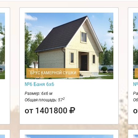
БРУС КАМЕРНОЙ СУШКИ
№6 Баня 6х6
№
Размер: 6х6 м
Ра
2
Общая площадь: 57
Об
от 1401800
о