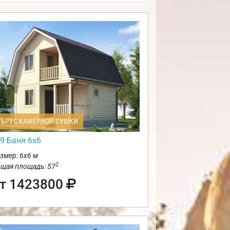
БРУС КАМЕРНОЙ СУШКИ
9 Баня 6х6
змер: 6х6 м
2
щая площадь: 57
т 1423800