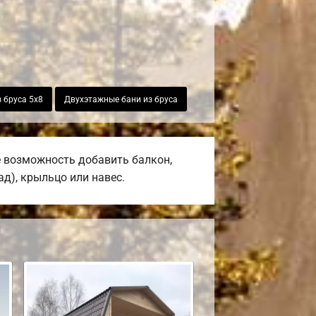
 бруса 5х8
Двухэтажные бани из бруса
е возможность добавить балкон,
ад), крыльцо или навес.