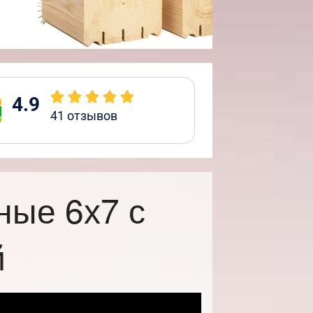
4.9
41
отзывов
ные 6х7 с
й