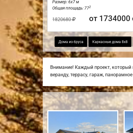
Размер: 6х7 м
2
Общая площадь: 77
от 1734000
1820680
Дома из бруса
Каркасные дома 8х8
Внимание! Каждый проект, который 
веранду, террасу, гараж, панорамно