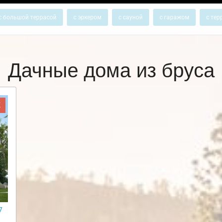
с большой террасой
с эркером
с сауной
с гаражом
с тер
Дачные дома из бруса
Ж
7