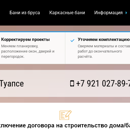
а
Бани из бруса
Каркасные бани
Информация
Корректируем проекты
Уточняем комплектацию
Меняем планировку,
Сверяем материалы и состав
расположение окон, дверей и
работ до окончательного
перегородок.
расчёта.
Туапсе
+7 921 027-89-