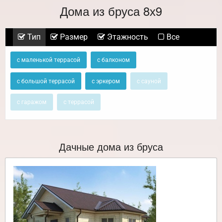
Дома из бруса 8х9
Тип
Размер
Этажность
Все
с маленькой террасой
с балконом
с большой террасой
с эркером
с сауной
с гаражом
с террасой
Дачные дома из бруса