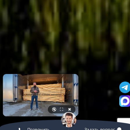
🔇
⛶
✖
Позвонить
Задать вопрос