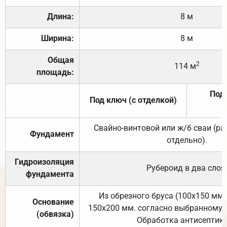
Длина:
8 м
Ширина:
8 м
Общая
2
114 м
площадь:
Под 
Под ключ (с отделкой)
Свайно-винтовой или ж/б сваи (р
Фундамент
отдельно).
Гидроизоляция
Рубероид в два слоя
фундамента
Из обрезного бруса (100х150 мм.
Основание
150х200 мм. согласно выбранному с
(обвязка)
Обработка антисептик