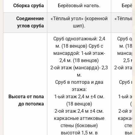
Сборка сруба
Берёзовый нагель.
Берёз
Соединение
«Тёплый угол» (коренной
«Тёплый 
углов сруба
шип).
Сруб одноэтажный: 2,4
Сруб од
м. (18 венцов) Сруб с
м. (18
мансардой: 1-ый этаж-
мансард
2,4 м. (18 венцов)
2,5 м
2-ой этаж (мансарда)- 2,3
2-ой этаж
м.
Сруб в полтора и два
Сруб в
этажа:
Высота от пола
1-ый этаж 2,4 м ±4 см.
1-ый эт
до потолка
(18 венцов)
(1
2-ой этаж 2,4 м ±4 см.
2-ой эт
каркасные аттиковые
каркас
стены (боковые)
стен
высотой 1,5 м. в
высо