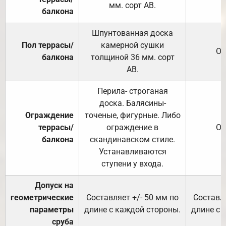
мм. сорт АВ.
балкона
Шпунтованная доска
Пол террасы/
камерной сушки
От
балкона
толщиной 36 мм. сорт
АВ.
Перила- строганая
доска. Балясины-
Ограждение
точеные, фигурные. Либо
террасы/
ограждение в
От
балкона
скандинавском стиле.
Устанавливаются
ступени у входа.
Допуск на
геометрические
Составляет +/- 50 мм по
Составля
параметры
длине с каждой стороны.
длине с 
сруба