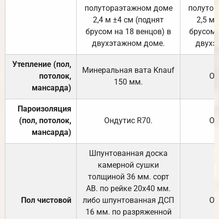
полутораэтажном доме
полутор
2,4 м ±4 см (поднят
2,5 м 
брусом на 18 венцов) в
брусом 
двухэтажном доме.
двухэ
Утепление (пол,
Минеральная вата
Knauf
потолок,
От
150
мм.
мансарда)
Пароизоляция
(пол, потолок,
Ондутис
R70
.
От
мансарда)
Шпунтованная доска
камерной сушки
толщиной 36 мм. сорт
АВ. по рейке 20х40 мм.
Пол чистовой
либо шпунтованная ДСП
От
16 мм. по разряженной