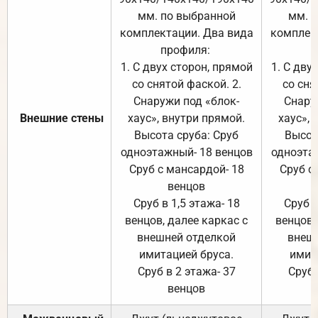
мм. по выбранной
мм. 
комплектации. Два вида
комплек
профиля:
п
1. С двух сторон, прямой
1. С дву
со снятой фаской. 2.
со сня
Снаружи под «блок-
Снару
Внешние стены
хаус», внутри прямой.
хаус», 
Высота сруба: Сруб
Высот
одноэтажный- 18 венцов
одноэта
Сруб с мансардой- 18
Сруб с
венцов
Сруб в 1,5 этажа- 18
Сруб в
венцов, далее каркас с
венцов,
внешней отделкой
внеш
имитацией бруса.
имит
Сруб в 2 этажа- 37
Сруб 
венцов