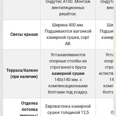
Ондутис А100. Монтаж
Ондути
вентиляционных
вент
решёток.
Ширина 400 мм.
Шир
Подшиваются вагонкой
Подшива
Свесы крыши
камерной сушки, сорт
камерн
АВ.
Устанавливаются
Уста
опорные столбы из
опорн
строганного бруса
строг
Терраса/балкон
камерной сушки
естеств
(при наличии)
140х140 мм. с
140
компенсационными
компе
болтами под усадку.
болтам
Отделка
Евровагонка камерной
потолка
сушки толщиной 12,5
От
террасы/