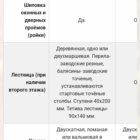
Шиповка
оконных и
дверных
Да.
От
проёмов
(ройки)
Деревянная, одно или
двухмаршевая. Перила-
заводские резные,
балясины- заводские
Лестница (при
точеные,
наличии
От
устанавливаются
второго этажа)
стартовые точёные
столбы. Ступени 40х200
мм. Тетива лестницы-
90х140 мм.
Двускатная, ломаная
Двуска
или вальмовая в
или 