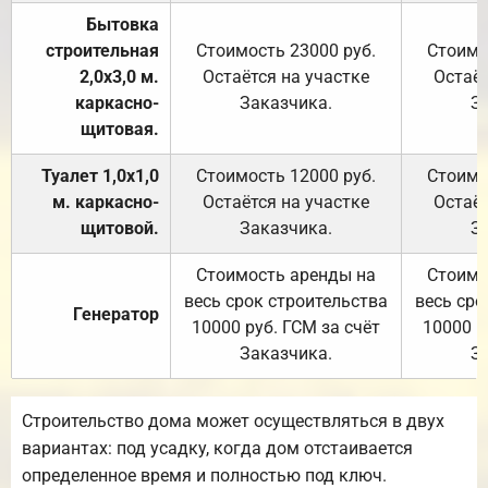
Бытовка
строительная
Стоимость 23000 руб.
Стоимо
2,0х3,0 м.
Остаётся на участке
Остаёт
каркасно-
Заказчика.
З
щитовая.
Туалет 1,0х1,0
Стоимость 12000 руб.
Стоимо
м. каркасно-
Остаётся на участке
Остаёт
щитовой.
Заказчика.
З
Стоимость аренды на
Стоимо
весь срок строительства
весь сро
Генератор
10000 руб. ГСМ за счёт
10000 р
Заказчика.
З
Строительство дома может осуществляться в двух
вариантах: под усадку, когда дом отстаивается
определенное время и полностью под ключ.