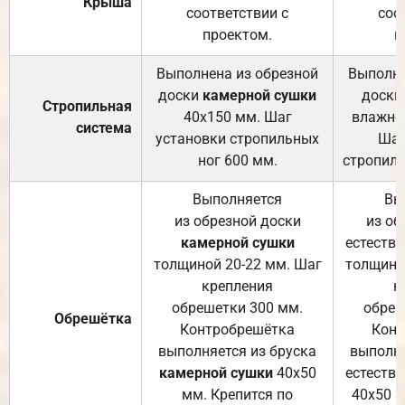
Крыша
соответствии с
соо
проектом.
п
Выполнена из обрезной
Выполне
доски
камерной сушки
доски
Стропильная
40х150 мм. Шаг
влажно
система
установки стропильных
Шаг
ног 600 мм.
стропиль
Выполняется
Вы
из обрезной доски
из об
камерной сушки
естеств
толщиной 20-22 мм. Шаг
толщино
крепления
к
обрешетки 300 мм.
обреш
Обрешётка
Контробрешётка
Конт
выполняется из бруска
выполня
камерной сушки
40х50
естеств
мм. Крепится по
40х50 м