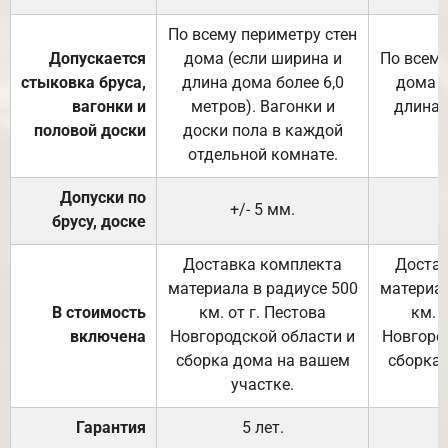
По всему периметру стен
Допускается
дома (если ширина и
По всему
стыковка бруса,
длина дома более 6,0
дома (
вагонки и
метров). Вагонки и
длина 
половой доски
доски пола в каждой
отдельной комнате.
Допуски по
+/- 5 мм.
брусу, доске
Доставка комплекта
Достав
материала в радиусе 500
материал
В стоимость
км. от г. Пестова
км. 
включена
Новгородской области и
Новгоро
сборка дома на вашем
сборка
участке.
Гарантия
5 лет.