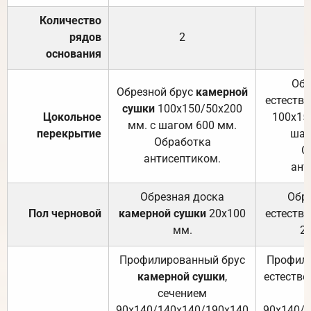
Количество
рядов
2
основания
Обр
Обрезной брус
камерной
естеств
сушки
100х150/50х200
Цокольное
100х15
мм. с шагом 600 мм.
перекрытие
шаг
Обработка
О
антисептиком.
ант
Обрезная доска
Обр
Пол черновой
камерной сушки
20х100
естеств
мм.
2
Профилированный брус
Профили
камерной сушки
,
естестве
сечением
с
90х140/140х140/190х140
90х140/