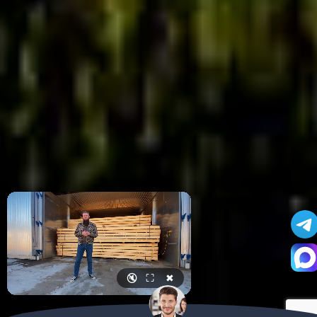
🔇
⛶
✖