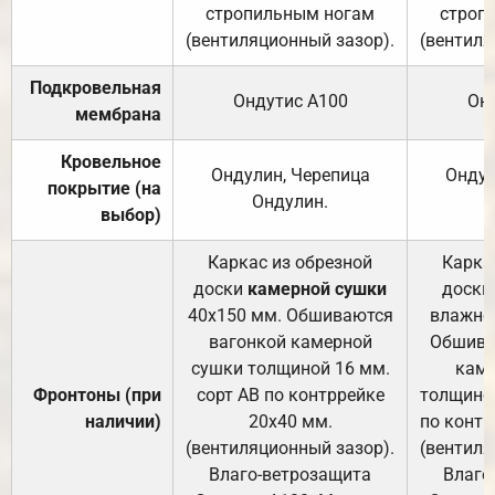
стропильным ногам
строп
(вентиляционный зазор).
(вентиля
Подкровельная
Ондутис А100
Он
мембрана
Кровельное
Ондулин, Черепица
Ондул
покрытие (на
Ондулин.
выбор)
Каркас из обрезной
Карка
доски
камерной сушки
доски
40х150 мм. Обшиваются
влажно
вагонкой камерной
Обшива
сушки толщиной 16 мм.
каме
Фронтоны (при
сорт АВ по контррейке
толщиной
наличии)
20х40 мм.
по контр
(вентиляционный зазор).
(вентиля
Влаго-ветрозащита
Влаго