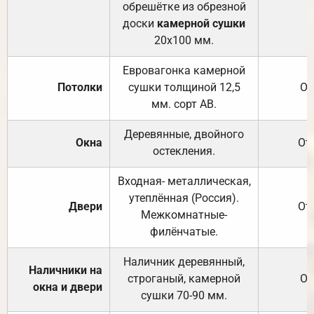
обрешётке из обрезной
доски
камерной сушки
20х100 мм.
Евровагонка камерной
Потолки
сушки толщиной 12,5
От
мм. сорт АВ.
Деревянные, двойного
Окна
От
остекления.
Входная- металлическая,
утеплённая (Россия).
Двери
От
Межкомнатные-
филёнчатые.
Наличник деревянный,
Наличники на
строганый, камерной
От
окна и двери
сушки 70-90 мм.