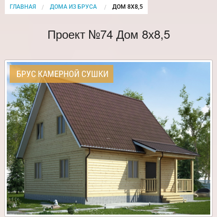
ГЛАВНАЯ
ДОМА ИЗ БРУСА
CURRENT:
ДОМ 8Х8,5
Проект №74 Дом 8х8,5
БРУС КАМЕРНОЙ СУШКИ