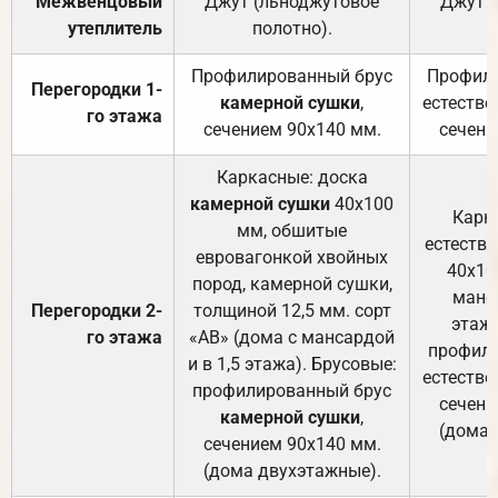
Межвенцовый
Джут (льноджутовое
Джут 
утеплитель
полотно).
п
Профилированный брус
Профили
Перегородки 1-
камерной сушки
,
естестве
го этажа
сечением 90х140 мм.
сечени
Каркасные: доска
камерной сушки
40х100
Карк
мм, обшитые
естеств
евровагонкой хвойных
40х10
пород, камерной сушки,
манса
Перегородки 2-
толщиной 12,5 мм. сорт
этажа
го этажа
«АВ» (дома с мансардой
профили
и в 1,5 этажа). Брусовые:
естестве
профилированный брус
сечени
камерной сушки
,
(дома 
сечением 90х140 мм.
(дома двухэтажные).