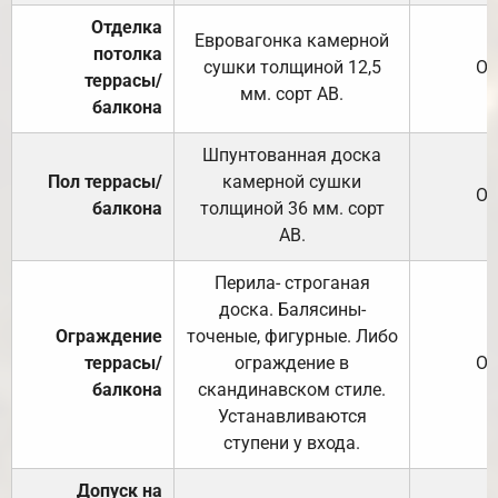
Отделка
Евровагонка камерной
потолка
сушки толщиной 12,5
От
террасы/
мм. сорт АВ.
балкона
Шпунтованная доска
Пол террасы/
камерной сушки
От
балкона
толщиной 36 мм. сорт
АВ.
Перила- строганая
доска. Балясины-
Ограждение
точеные, фигурные. Либо
террасы/
ограждение в
От
балкона
скандинавском стиле.
Устанавливаются
ступени у входа.
Допуск на