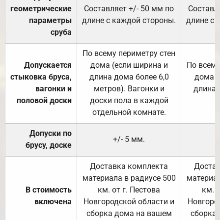
геометрические
Составляет +/- 50 мм по
Составля
параметры
длине с каждой стороны.
длине с 
сруба
По всему периметру стен
Допускается
дома (если ширина и
По всему
стыковка бруса,
длина дома более 6,0
дома (
вагонки и
метров). Вагонки и
длина 
половой доски
доски пола в каждой
отдельной комнате.
Допуски по
+/- 5 мм.
брусу, доске
Доставка комплекта
Достав
материала в радиусе 500
материал
В стоимость
км. от г. Пестова
км. 
включена
Новгородской области и
Новгоро
сборка дома на вашем
сборка