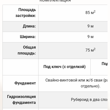
Площадь
2
85 м
застройки:
Длина:
9 м
Ширина:
9 м
Общая
2
75 м
площадь:
Под 
Под ключ (с отделкой)
Свайно-винтовой или ж/б сваи (р
Фундамент
отдельно).
Гидроизоляция
Рубероид в два слоя
фундамента