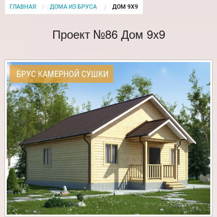
ГЛАВНАЯ
ДОМА ИЗ БРУСА
CURRENT:
ДОМ 9Х9
Проект №86 Дом 9х9
БРУС КАМЕРНОЙ СУШКИ