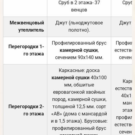
Сруб в 2 этажа- 37
Сруб 
венцов
Межвенцовый
Джут (льноджутовое
Джут 
утеплитель
полотно).
п
Профилированный брус
Профили
Перегородки 1-
камерной сушки
,
естестве
го этажа
сечением 90х140 мм.
сечени
Каркасные: доска
камерной сушки
40х100
Карк
мм, обшитые
естеств
евровагонкой хвойных
40х10
пород, камерной сушки,
манса
Перегородки 2-
толщиной 12,5 мм. сорт
этажа
го этажа
«АВ» (дома с мансардой
профили
и в 1,5 этажа). Брусовые:
естестве
профилированный брус
сечени