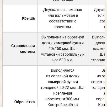
Двускатная, ломаная
Двуска
или вальмовая в
или 
Крыша
соответствии с
соо
проектом.
п
Выполнена из обрезной
Выполне
доски
камерной сушки
доски
Стропильная
40х150 мм. Шаг
влажно
система
установки стропильных
Шаг
ног 600 мм.
стропиль
Выполняется
Вы
из обрезной доски
из об
камерной сушки
естеств
толщиной 20-22 мм. Шаг
толщино
крепления
к
обрешетки 300 мм.
обреш
Обрешётка
Контробрешётка
Конт