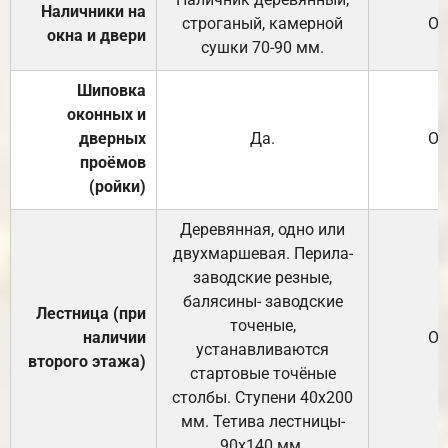
Наличники на
строганый, камерной
От
окна и двери
сушки 70-90 мм.
Шиповка
оконных и
дверных
Да.
От
проёмов
(ройки)
Деревянная, одно или
двухмаршевая. Перила-
заводские резные,
балясины- заводские
Лестница (при
точеные,
наличии
От
устанавливаются
второго этажа)
стартовые точёные
столбы. Ступени 40х200
мм. Тетива лестницы-
90х140 мм.