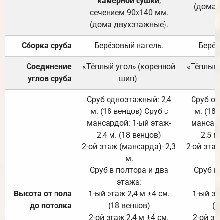
камерной сушки
,
(дома 
сечением 90х140 мм.
(дома двухэтажные).
Сборка сруба
Берёзовый нагель.
Берёз
Соединение
«Тёплый угол» (коренной
«Тёплый 
углов сруба
шип).
Сруб одноэтажный: 2,4
Сруб од
м. (18 венцов) Сруб с
м. (18
мансардой: 1-ый этаж-
мансард
2,4 м. (18 венцов)
2,5 м
2-ой этаж (мансарда)- 2,3
2-ой этаж
м.
Сруб в полтора и два
Сруб в
этажа:
Высота от пола
1-ый этаж 2,4 м ±4 см.
1-ый эт
до потолка
(18 венцов)
(1
2-ой этаж 2,4 м ±4 см.
2-ой эт