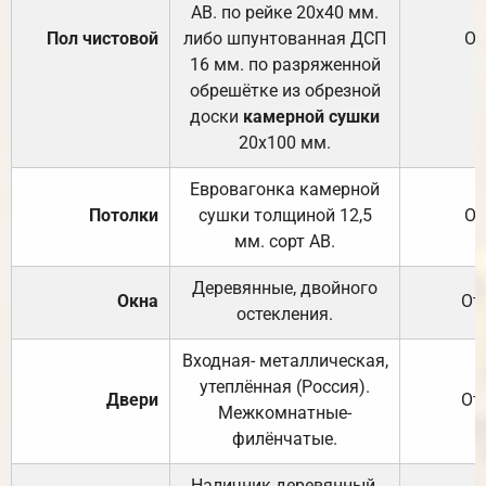
АВ. по рейке 20х40 мм.
Пол чистовой
либо шпунтованная ДСП
От
16 мм. по разряженной
обрешётке из обрезной
доски
камерной сушки
20х100 мм.
Евровагонка камерной
Потолки
сушки толщиной 12,5
От
мм. сорт АВ.
Деревянные, двойного
Окна
От
остекления.
Входная- металлическая,
утеплённая (Россия).
Двери
От
Межкомнатные-
филёнчатые.
Наличник деревянный,