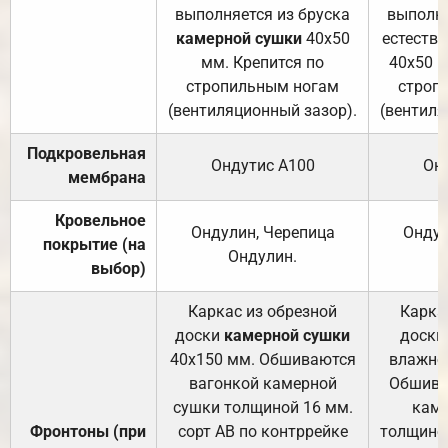
выполняется из бруска
выполня
камерной сушки
40х50
естеств
мм. Крепится по
40х50 м
стропильным ногам
строп
(вентиляционный зазор).
(вентиля
Подкровельная
Ондутис А100
Он
мембрана
Кровельное
Ондулин, Черепица
Ондул
покрытие (на
Ондулин.
выбор)
Каркас из обрезной
Карка
доски
камерной сушки
доски
40х150 мм. Обшиваются
влажно
вагонкой камерной
Обшива
сушки толщиной 16 мм.
каме
Фронтоны (при
сорт АВ по контррейке
толщиной