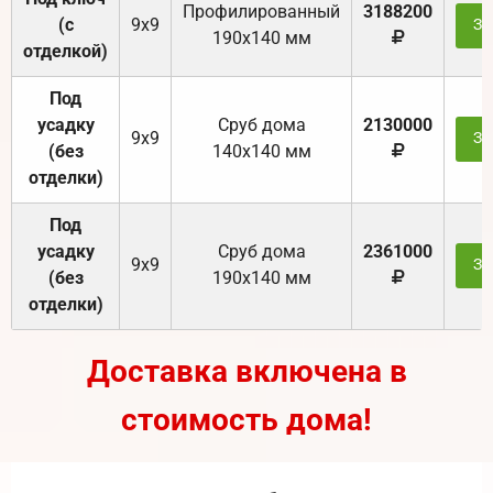
Профилированный
3188200
(с
9х9
За
190х140 мм
отделкой)
Под
усадку
Cруб дома
2130000
9х9
За
(без
140х140 мм
отделки)
Под
усадку
Cруб дома
2361000
9х9
За
(без
190х140 мм
отделки)
Доставка включена в
стоимость дома!