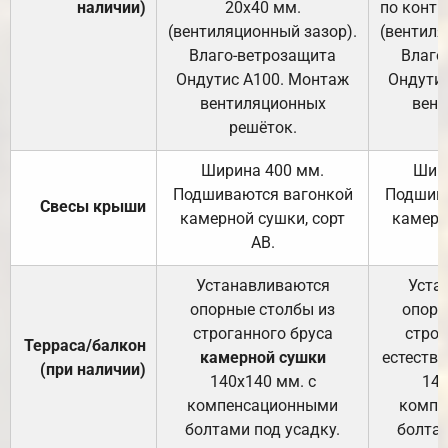
наличии)
20х40 мм.
по контр
(вентиляционный зазор).
(вентиля
Влаго-ветрозащита
Влаго
Ондутис А100. Монтаж
Ондути
вентиляционных
вент
решёток.
Ширина 400 мм.
Шир
Подшиваются вагонкой
Подшива
Свесы крыши
камерной сушки, сорт
камерн
АВ.
Устанавливаются
Уста
опорные столбы из
опорн
строганного бруса
строг
Терраса/балкон
камерной сушки
естеств
(при наличии)
140х140 мм. с
140
компенсационными
компе
болтами под усадку.
болтам