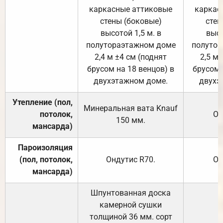
каркасные аттиковые
каркас
стены (боковые)
стен
высотой 1,5 м. в
высо
полутораэтажном доме
полутор
2,4 м ±4 см (поднят
2,5 м 
брусом на 18 венцов) в
брусом 
двухэтажном доме.
двухэ
Утепление (пол,
Минеральная вата
Knauf
потолок,
От
150
мм.
мансарда)
Пароизоляция
(пол, потолок,
Ондутис
R70
.
От
мансарда)
Шпунтованная доска
камерной сушки
толщиной 36 мм. сорт