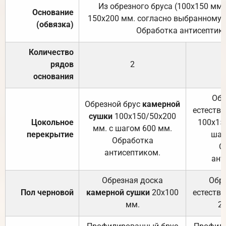
Из обрезного бруса (100х150 мм.
Основание
150х200 мм. согласно выбранному с
(обвязка)
Обработка антисептик
Количество
рядов
2
основания
Обр
Обрезной брус
камерной
естеств
сушки
100х150/50х200
Цокольное
100х15
мм. с шагом 600 мм.
перекрытие
шаг
Обработка
О
антисептиком.
ант
Обрезная доска
Обр
Пол черновой
камерной сушки
20х100
естеств
мм.
2