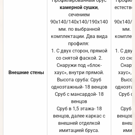
Профилированный брус
Профили
камерной сушки
,
естестве
сечением
с
90х140/140х140/190х140
90х140/
мм. по выбранной
мм. 
комплектации. Два вида
комплек
профиля:
п
1. С двух сторон, прямой
1. С дву
со снятой фаской. 2.
со сня
Снаружи под «блок-
Снару
Внешние стены
хаус», внутри прямой.
хаус», 
Высота сруба: Сруб
Высот
одноэтажный- 18 венцов
одноэта
Сруб с мансардой- 18
Сруб с
венцов
Сруб в 1,5 этажа- 18
Сруб в
венцов, далее каркас с
венцов,
внешней отделкой
внеш
имитацией бруса.
имит