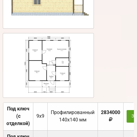
Под ключ
Профилированный
2834000
(с
9х9
За
140х140 мм
отделкой)
Под ключ