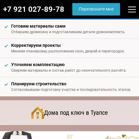
+7 921 027-89-78
Перезвоните мне
Готовим материалы сами
Отбираем древесину и подготавливаем детали домокомплекта.
Корректируем проекты
Меняем планировку, расположение окон, дверей и перегородок.
Уточняем комплектацию
Сверяем материалы и состав работ до окончательного расчёта.
Планируем строительство
Согласовываем подготовку участка и последовательность этапов.
Дома под ключ в Туапсе