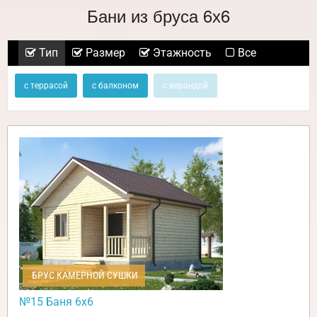
Бани из бруса 6х6
Тип
Размер
Этажность
Все
с террасой
с балконом
с верандой
БРУС КАМЕРНОЙ СУШКИ
№15 Баня 6х6