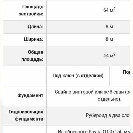
Площадь
2
64 м
застройки:
Длина:
8 м
Ширина:
8 м
Общая
2
44 м
площадь:
Под 
Под ключ (с отделкой)
Свайно-винтовой или ж/б сваи (р
Фундамент
отдельно).
Гидроизоляция
Рубероид в два слоя
фундамента
Из обрезного бруса (100х150 мм.