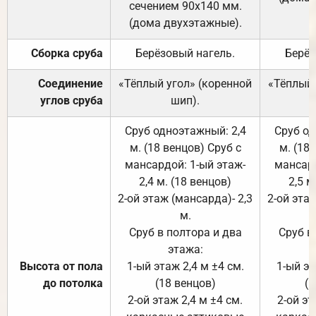
сечением 90х140 мм.
(дома двухэтажные).
Сборка сруба
Берёзовый нагель.
Берёз
Соединение
«Тёплый угол» (коренной
«Тёплый 
углов сруба
шип).
Сруб одноэтажный: 2,4
Сруб од
м. (18 венцов) Сруб с
м. (18
мансардой: 1-ый этаж-
мансард
2,4 м. (18 венцов)
2,5 м
2-ой этаж (мансарда)- 2,3
2-ой этаж
м.
Сруб в полтора и два
Сруб в
этажа:
Высота от пола
1-ый этаж 2,4 м ±4 см.
1-ый эт
до потолка
(18 венцов)
(1
2-ой этаж 2,4 м ±4 см.
2-ой эт