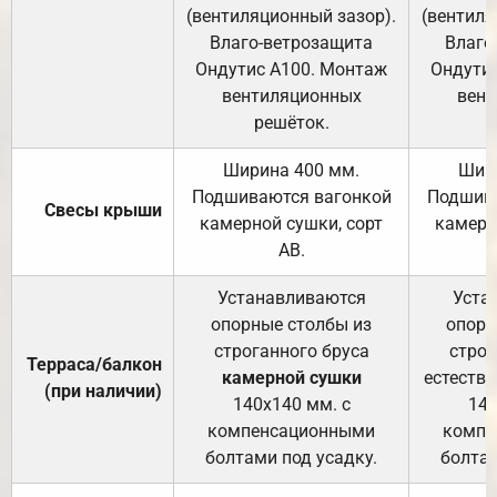
(вентиляционный зазор).
(вентиля
Влаго-ветрозащита
Влаго
Ондутис А100. Монтаж
Ондути
вентиляционных
вент
решёток.
Ширина 400 мм.
Шир
Подшиваются вагонкой
Подшива
Свесы крыши
камерной сушки, сорт
камерн
АВ.
Устанавливаются
Уста
опорные столбы из
опорн
строганного бруса
строг
Терраса/балкон
камерной сушки
естеств
(при наличии)
140х140 мм. с
140
компенсационными
компе
болтами под усадку.
болтам