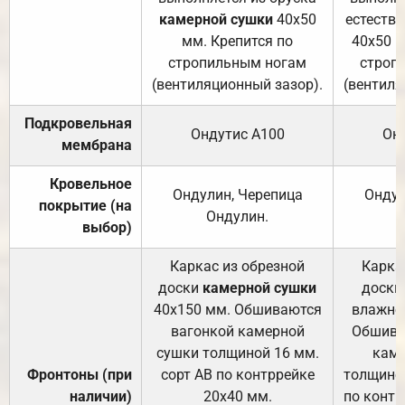
камерной сушки
40х50
естеств
мм. Крепится по
40х50 м
стропильным ногам
строп
(вентиляционный зазор).
(вентиля
Подкровельная
Ондутис А100
Он
мембрана
Кровельное
Ондулин, Черепица
Ондул
покрытие (на
Ондулин.
выбор)
Каркас из обрезной
Карка
доски
камерной сушки
доски
40х150 мм. Обшиваются
влажно
вагонкой камерной
Обшива
сушки толщиной 16 мм.
каме
Фронтоны (при
сорт АВ по контррейке
толщиной
наличии)
20х40 мм.
по контр