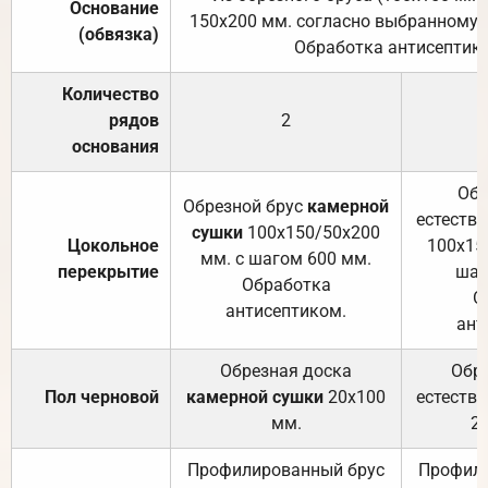
Основание
150х200 мм. согласно выбранному с
(обвязка)
Обработка антисептик
Количество
рядов
2
основания
Обр
Обрезной брус
камерной
естеств
сушки
100х150/50х200
Цокольное
100х15
мм. с шагом 600 мм.
перекрытие
шаг
Обработка
О
антисептиком.
ант
Обрезная доска
Обр
Пол черновой
камерной сушки
20х100
естеств
мм.
2
Профилированный брус
Профили