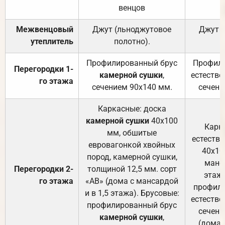
венцов
Межвенцовый
Джут (льноджутовое
Джут 
утеплитель
полотно).
п
Профилированный брус
Профили
Перегородки 1-
камерной сушки
,
естестве
го этажа
сечением 90х140 мм.
сечени
Каркасные: доска
камерной сушки
40х100
Карк
мм, обшитые
естеств
евровагонкой хвойных
40х10
пород, камерной сушки,
манса
Перегородки 2-
толщиной 12,5 мм. сорт
этажа
го этажа
«АВ» (дома с мансардой
профили
и в 1,5 этажа). Брусовые:
естестве
профилированный брус
сечени
камерной сушки
,
(дома 