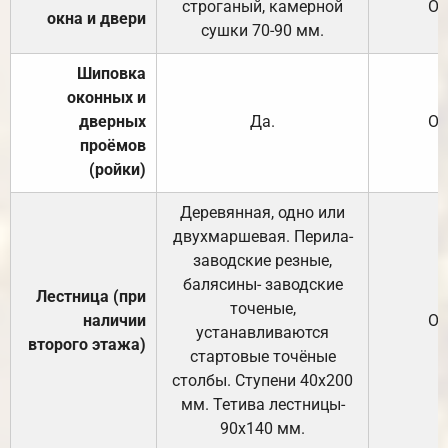
строганый, камерной
От
окна и двери
сушки 70-90 мм.
Шиповка
оконных и
дверных
Да.
От
проёмов
(ройки)
Деревянная, одно или
двухмаршевая. Перила-
заводские резные,
балясины- заводские
Лестница (при
точеные,
наличии
От
устанавливаются
второго этажа)
стартовые точёные
столбы. Ступени 40х200
мм. Тетива лестницы-
90х140 мм.