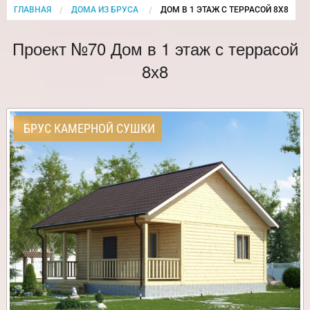
ГЛАВНАЯ
ДОМА ИЗ БРУСА
CURRENT:
ДОМ В 1 ЭТАЖ С ТЕРРАСОЙ 8Х8
Проект №70 Дом в 1 этаж с террасой
8х8
БРУС КАМЕРНОЙ СУШКИ