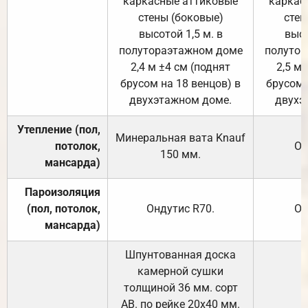
каркасные аттиковые
каркас
стены (боковые)
стен
высотой 1,5 м. в
высо
полутораэтажном доме
полутор
2,4 м ±4 см (поднят
2,5 м 
брусом на 18 венцов) в
брусом 
двухэтажном доме.
двухэ
Утепление (пол,
Минеральная вата
Knauf
потолок,
От
150
мм.
мансарда)
Пароизоляция
(пол, потолок,
Ондутис
R70
.
От
мансарда)
Шпунтованная доска
камерной сушки
толщиной 36 мм. сорт
АВ. по рейке 20х40 мм.