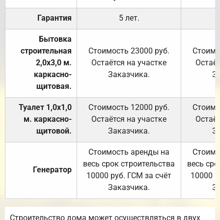
Гарантия
5 лет.
Бытовка
строительная
Стоимость 23000 руб.
Стоимо
2,0х3,0 м.
Остаётся на участке
Остаёт
каркасно-
Заказчика.
З
щитовая.
Туалет 1,0х1,0
Стоимость 12000 руб.
Стоимо
м. каркасно-
Остаётся на участке
Остаёт
щитовой.
Заказчика.
З
Стоимость аренды на
Стоимо
весь срок строительства
весь сро
Генератор
10000 руб. ГСМ за счёт
10000 р
Заказчика.
З
Строительство дома может осуществляться в двух