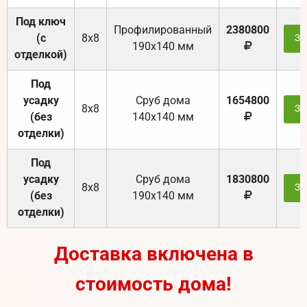
Под ключ
Профилированный
2380800
(с
8х8
За
190х140 мм
отделкой)
Под
усадку
Cруб дома
1654800
8х8
За
(без
140х140 мм
отделки)
Под
усадку
Cруб дома
1830800
8х8
За
(без
190х140 мм
отделки)
Доставка включена в
стоимость дома!