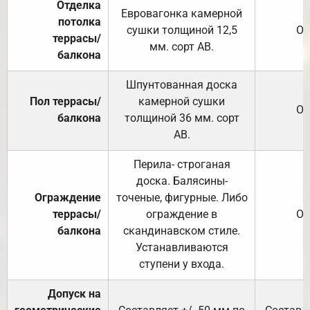
Отделка
Евровагонка камерной
потолка
сушки толщиной 12,5
От
террасы/
мм. сорт АВ.
балкона
Шпунтованная доска
Пол террасы/
камерной сушки
От
балкона
толщиной 36 мм. сорт
АВ.
Перила- строганая
доска. Балясины-
Ограждение
точеные, фигурные. Либо
террасы/
ограждение в
От
балкона
скандинавском стиле.
Устанавливаются
ступени у входа.
Допуск на