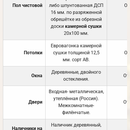
Пол чистовой
либо шпунтованная ДСП
От
16 мм. по разряженной
обрешётке из обрезной
доски
камерной сушки
20х100 мм.
Евровагонка камерной
Потолки
сушки толщиной 12,5
От
мм. сорт АВ.
Деревянные, двойного
Окна
От
остекления.
Входная- металлическая,
утеплённая (Россия).
Двери
От
Межкомнатные-
филёнчатые.
Наличник деревянный,
Наличники на