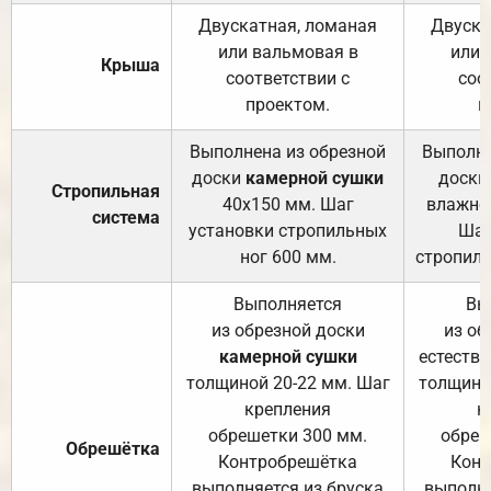
Двускатная, ломаная
Двуска
или вальмовая в
или 
Крыша
соответствии с
соо
проектом.
п
Выполнена из обрезной
Выполне
доски
камерной сушки
доски
Стропильная
40х150 мм. Шаг
влажно
система
установки стропильных
Шаг
ног 600 мм.
стропиль
Выполняется
Вы
из обрезной доски
из об
камерной сушки
естеств
толщиной 20-22 мм. Шаг
толщино
крепления
к
обрешетки 300 мм.
обреш
Обрешётка
Контробрешётка
Конт
выполняется из бруска
выполня