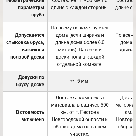
геометрические
Составляет +/- 50 мм по
Составля
параметры
длине с каждой стороны.
длине с 
сруба
По всему периметру стен
Допускается
дома (если ширина и
По всему
стыковка бруса,
длина дома более 6,0
дома (
вагонки и
метров). Вагонки и
длина 
половой доски
доски пола в каждой
отдельной комнате.
Допуски по
+/- 5 мм.
брусу, доске
Доставка комплекта
Достав
материала в радиусе 500
материал
В стоимость
км. от г. Пестова
км. 
включена
Новгородской области и
Новгоро
сборка дома на вашем
сборка
участке.