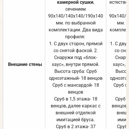
камерной сушки
,
естестве
сечением
с
90х140/140х140/190х140
90х140/
мм. по выбранной
мм. 
комплектации. Два вида
комплек
профиля:
п
1. С двух сторон, прямой
1. С дву
со снятой фаской. 2.
со сня
Снаружи под «блок-
Снару
Внешние стены
хаус», внутри прямой.
хаус», 
Высота сруба: Сруб
Высот
одноэтажный- 18 венцов
одноэта
Сруб с мансардой- 18
Сруб с
венцов
Сруб в 1,5 этажа- 18
Сруб в
венцов, далее каркас с
венцов,
внешней отделкой
внеш
имитацией бруса.
имит
Сруб в 2 этажа- 37
Сруб 