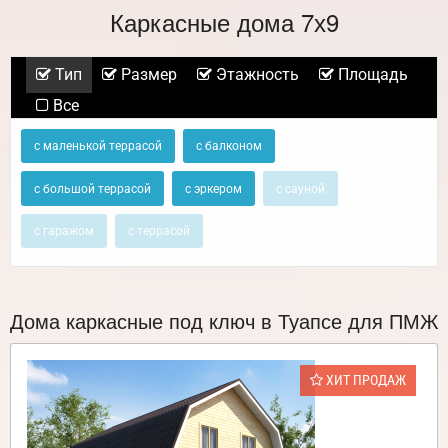
Каркасные дома 7х9
Тип
Размер
Этажность
Площадь
Все
с маленькой террасой
с балконом
с большой террасой
с эркером
с сауной
с гаражом
с террасой
Дома каркасные под ключ в Туапсе для ПМЖ
ХИТ ПРОДАЖ