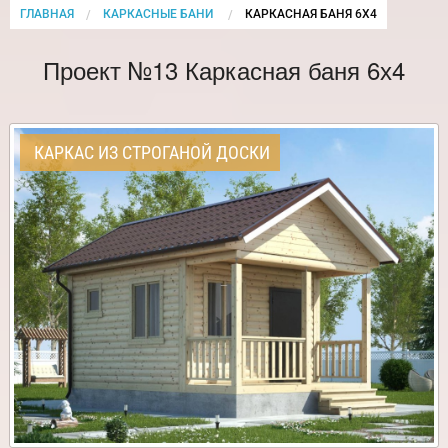
ГЛАВНАЯ
КАРКАСНЫЕ БАНИ
CURRENT:
КАРКАСНАЯ БАНЯ 6Х4
Проект №13 Каркасная баня 6х4
КАРКАС ИЗ СТРОГАНОЙ ДОСКИ