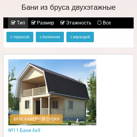
Бани из бруса двухэтажные
Тип
Размер
Этажность
Все
с террасой
с балконом
с верандой
БРУС КАМЕРНОЙ СУШКИ
№11 Баня 6х9