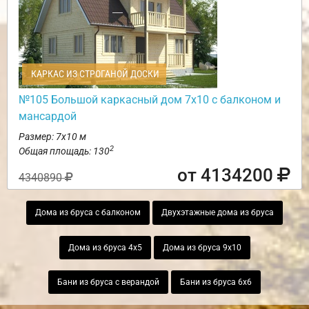
КАРКАС ИЗ СТРОГАНОЙ ДОСКИ
№105 Большой каркасный дом 7х10 с балконом и
мансардой
Размер: 7х10 м
2
Общая площадь: 130
от 4134200
4340890
Дома из бруса с балконом
Двухэтажные дома из бруса
Дома из бруса 4х5
Дома из бруса 9х10
Бани из бруса с верандой
Бани из бруса 6х6