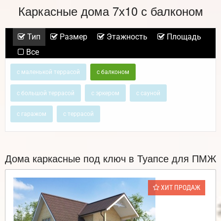
Каркасные дома 7х10 с балконом
Тип
Размер
Этажность
Площадь
Все
с маленькой террасой
с балконом
с большой террасой
с эркером
с сауной
с гаражом
с террасой
Дома каркасные под ключ в Туапсе для ПМЖ
ХИТ ПРОДАЖ