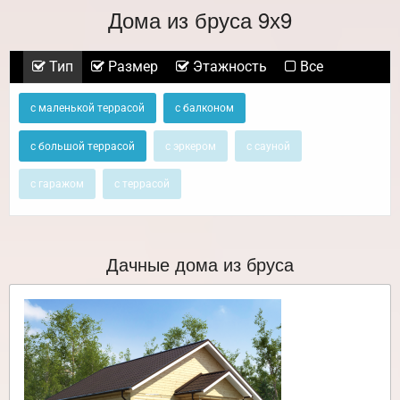
Дома из бруса 9х9
Тип
Размер
Этажность
Все
с маленькой террасой
с балконом
с большой террасой
с эркером
с сауной
с гаражом
с террасой
Дачные дома из бруса