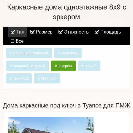
Каркасные дома одноэтажные 8х9 с
эркером
Тип
Размер
Этажность
Площадь
Все
с маленькой террасой
с балконом
с большой террасой
с эркером
с сауной
с гаражом
с террасой
Дома каркасные под ключ в Туапсе для ПМЖ