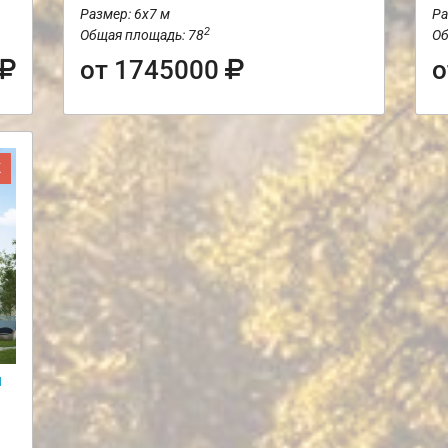
Размер: 6х7 м
Ра
2
Общая площадь: 78
Об
от 1745000
о
Ж
и