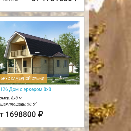
БРУС КАМЕРНОЙ СУШКИ
126 Дом с эркером 8х8
змер: 8х8 м
2
щая площадь: 58.5
т 1698800