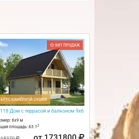
ХИТ ПРОДАЖ
БРУС КАМЕРНОЙ СУШКИ
118 Дом с террасой и балконом 9х6
змер: 6х9 м
2
щая площадь: 63.1
от 1731800
818370