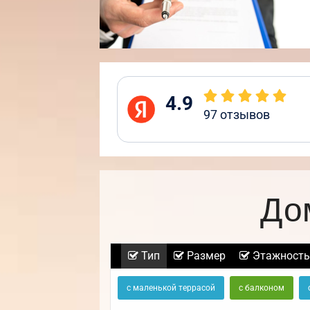
4.9
97
отзывов
До
Тип
Размер
Этажность
с маленькой террасой
с балконом