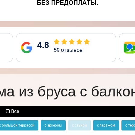
4.8
59
отзывов
ма из бруса с балко
Все
с большой террасой
с эркером
с сауной
с гаражом
с тер