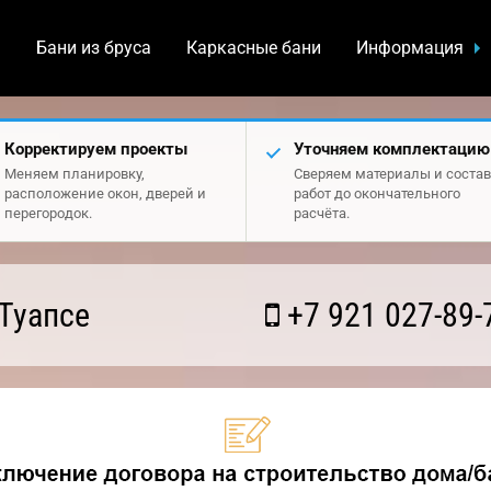
а
Бани из бруса
Каркасные бани
Информация
Корректируем проекты
Уточняем комплектацию
Меняем планировку,
Сверяем материалы и состав
расположение окон, дверей и
работ до окончательного
перегородок.
расчёта.
Туапсе
+7 921 027-89-