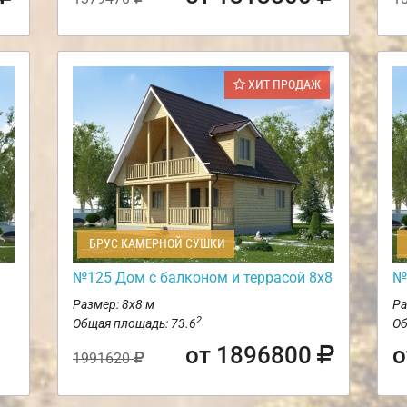
ХИТ ПРОДАЖ
БРУС КАМЕРНОЙ СУШКИ
№125 Дом с балконом и террасой 8х8
№
Размер: 8х8 м
Ра
2
Общая площадь: 73.6
Об
от 1896800
о
1991620