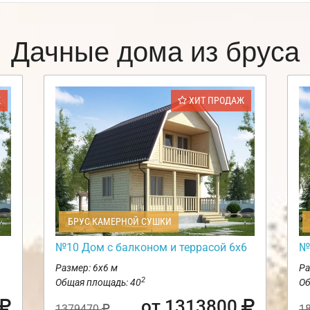
Дачные дома из бруса
Ж
ХИТ ПРОДАЖ
БРУС КАМЕРНОЙ СУШКИ
№10 Дом с балконом и террасой 6х6
№
Размер: 6х6 м
Ра
2
Общая площадь: 40
Об
от 1313800
1379470
1