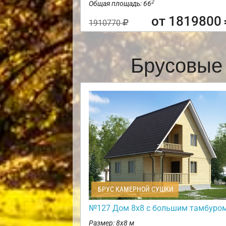
2
Общая площадь: 66
от 1819800
1910770
Брусовые
БРУС КАМЕРНОЙ СУШКИ
№127 Дом 8х8 с большим тамбуро
Размер: 8х8 м