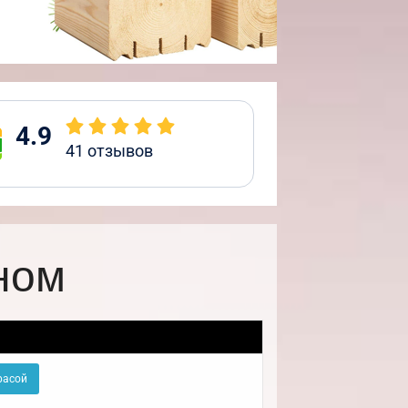
4.9
41
отзывов
ном
расой