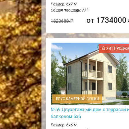
Размер: 6х7 м
2
Общая площадь: 77
от 1734000
1820680
ХИТ ПРОДА
БРУС КАМЕРНОЙ СУШКИ
№59 Двухэтажный дом с террасой 
балконом 6х6
Размер: 6х6 м