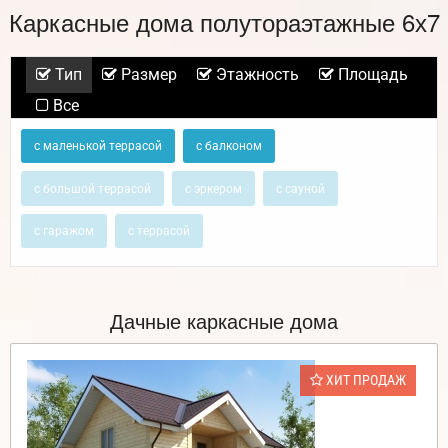
Каркасные дома полутораэтажные 6х7
Тип
Размер
Этажность
Площадь
Все
с маленькой террасой
с балконом
с большой террасой
с эркером
с сауной
с гаражом
с террасой
Дачные каркасные дома
ХИТ ПРОДАЖ