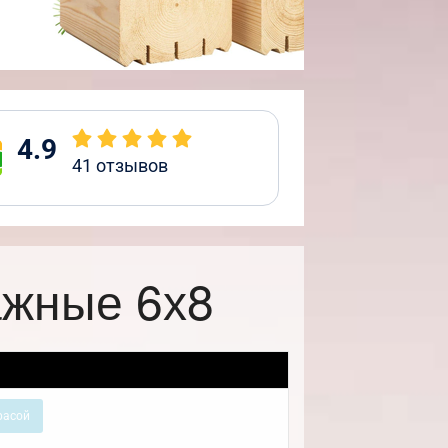
4.9
41
отзывов
ажные 6х8
расой