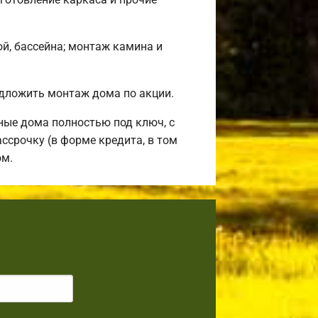
ой, бассейна; монтаж камина и
дложить монтаж дома по акции.
ные дома полностью под ключ, с
ссрочку (в форме кредита, в том
ом.