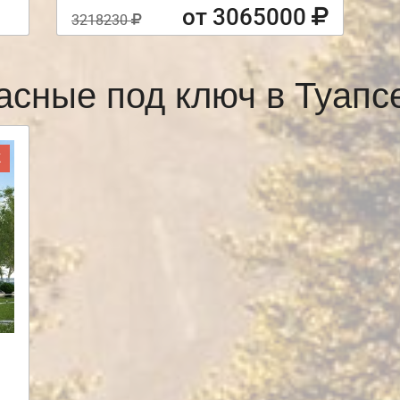
от 3065000
3218230
асные под ключ в Туап
Ж