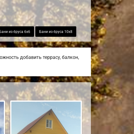
Бани из бруса 6х6
Бани из бруса 10х8
жность добавить террасу, балкон,