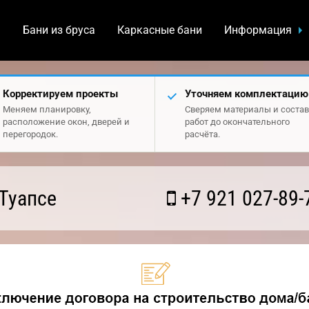
а
Бани из бруса
Каркасные бани
Информация
Корректируем проекты
Уточняем комплектацию
Меняем планировку,
Сверяем материалы и состав
расположение окон, дверей и
работ до окончательного
перегородок.
расчёта.
Туапсе
+7 921 027-89-