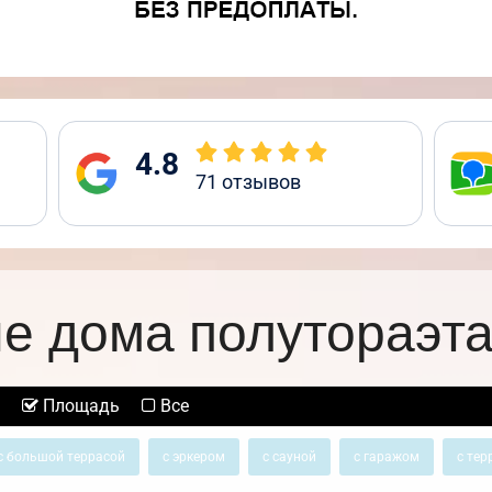
4.8
71
отзывов
е дома полутораэт
Площадь
Все
с большой террасой
с эркером
с сауной
с гаражом
с тер