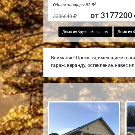
2
Общая площадь: 82.5
от 3177200
3336040
Дома из бруса с балконом
Дома из б
Внимание! Проекты, имеющиеся в ка
гараж, веранду, остекление, навес и