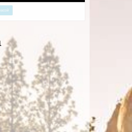
расой
а