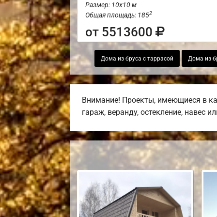
Размер: 10х10 м
2
Общая площадь: 185
от 5513600
Дома из бруса с таррасой
Дома из б
Внимание! Проекты, имеющиеся в ка
гараж, веранду, остекление, навес и