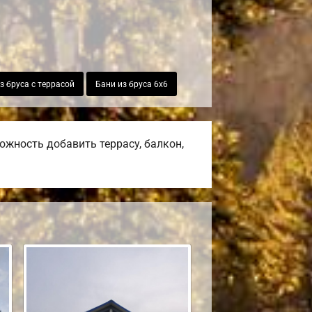
з бруса с террасой
Бани из бруса 6х6
жность добавить террасу, балкон,