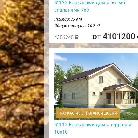
№123 Каркасный дом с пятью
спальнями 7х9
Размер: 7х9 м
2
Общая площадь: 109.7
от 4101200
4306240
КАРКАС ИЗ СТРОГАНОЙ ДОСКИ
№113 Каркасный дом с террасой
10х10