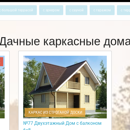
с большой террасой
с эркером
с сауной
с гаражом
с тер
Дачные каркасные дом
Ж
КАРКАС ИЗ СТРОГАНОЙ ДОСКИ
№77 Двухэтажный Дом с балконом