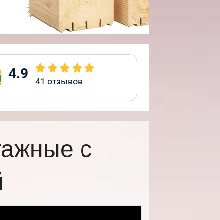
4.9
41
отзывов
тажные с
й