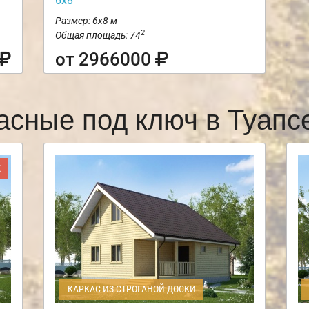
6х8
Размер: 6х8 м
2
Общая площадь: 74
от 2966000
асные под ключ в Туап
Ж
КАРКАС ИЗ СТРОГАНОЙ ДОСКИ