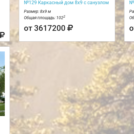
№129 Каркасный дом 8х9 с санузлом
№
Размер: 8х9 м
Ра
2
Общая площадь: 102
Об
от 3617200
о