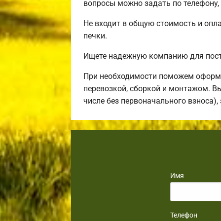
вопросы можно задать по телефону,
Не входит в общую стоимость и опла
печки.
Ищете надежную компанию для пост
При необходимости поможем оформи
перевозкой, сборкой и монтажом. В
числе без первоначального взноса),
Имя
Телефон