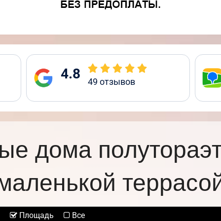
4.8
49
отзывов
ые дома полутораэ
маленькой террасо
Площадь
Все