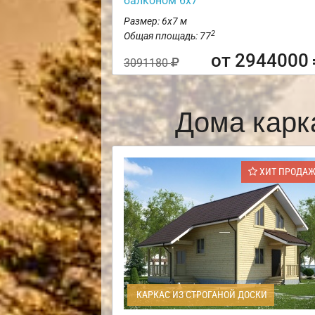
балконом 6х7
Размер: 6х7 м
2
Общая площадь: 77
от 2944000
3091180
Дома карк
ХИТ ПРОДА
КАРКАС ИЗ СТРОГАНОЙ ДОСКИ