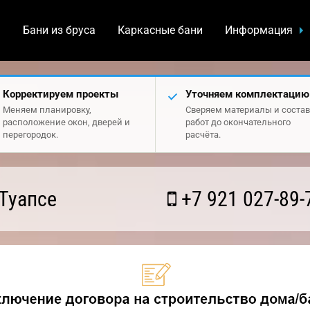
а
Бани из бруса
Каркасные бани
Информация
Корректируем проекты
Уточняем комплектацию
Меняем планировку,
Сверяем материалы и состав
расположение окон, дверей и
работ до окончательного
перегородок.
расчёта.
Туапсе
+7 921 027-89-