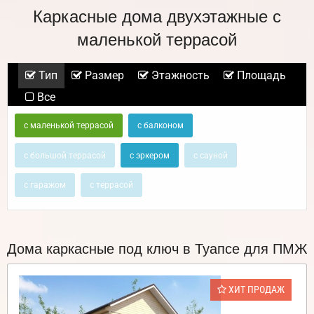
Каркасные дома двухэтажные с
маленькой террасой
Тип
Размер
Этажность
Площадь
Все
с маленькой террасой
с балконом
с большой террасой
с эркером
с сауной
с гаражом
с террасой
Дома каркасные под ключ в Туапсе для ПМЖ
ХИТ ПРОДАЖ