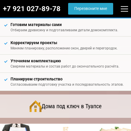
+7 921 027-89-78
Перезвоните мне
Готовим материалы сами
Отбираем древесину и подготавливаем детали домокомплекта.
Корректируем проекты
Меняем планировку, расположение окон, дверей и перегородок.
Уточняем комплектацию
Сверяем материалы и состав работ до окончательного расчёта.
Планируем строительство
Согласовываем подготовку участка и последовательность этапов.
Дома под ключ в Туапсе