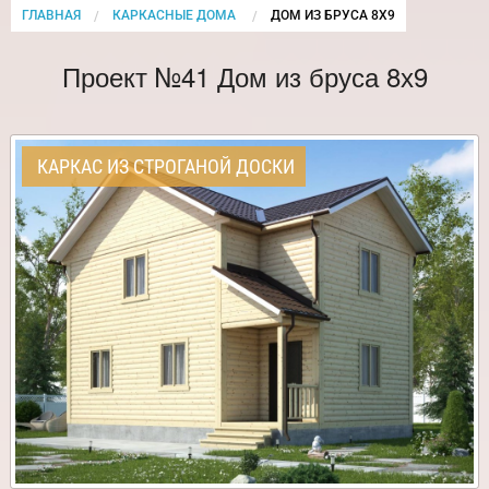
ГЛАВНАЯ
КАРКАСНЫЕ ДОМА
CURRENT:
ДОМ ИЗ БРУСА 8Х9
Проект №41 Дом из бруса 8х9
КАРКАС ИЗ СТРОГАНОЙ ДОСКИ