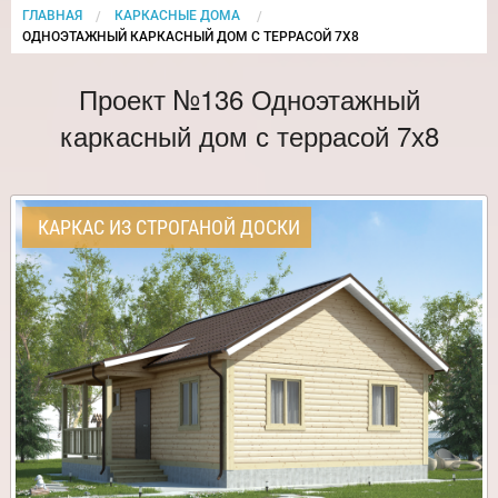
ГЛАВНАЯ
КАРКАСНЫЕ ДОМА
CURRENT:
ОДНОЭТАЖНЫЙ КАРКАСНЫЙ ДОМ С ТЕРРАСОЙ 7Х8
Проект №136 Одноэтажный
каркасный дом с террасой 7х8
КАРКАС ИЗ СТРОГАНОЙ ДОСКИ