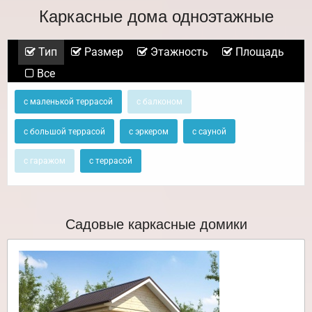
Каркасные дома одноэтажные
Тип
Размер
Этажность
Площадь
Все
с маленькой террасой
с балконом
с большой террасой
с эркером
с сауной
с гаражом
с террасой
Садовые каркасные домики