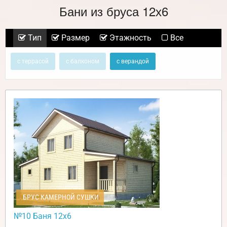
Бани из бруса 12х6
Тип
Размер
Этажность
Все
с террасой
с балконом
с верандой
БРУС КАМЕРНОЙ СУШКИ
№10 Баня 12х6