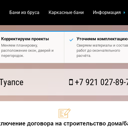
а
Бани из бруса
Каркасные бани
Информация
Корректируем проекты
Уточняем комплектацию
Меняем планировку,
Сверяем материалы и состав
расположение окон, дверей и
работ до окончательного
перегородок.
расчёта.
Туапсе
+7 921 027-89-