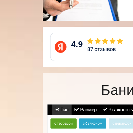
4.9
87
отзывов
Бани
Тип
Размер
Этажность
с террасой
с балконом
с верандой