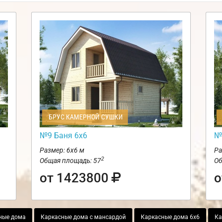
БРУС КАМЕРНОЙ СУШКИ
№9 Баня 6х6
№
Размер: 6х6 м
Ра
2
Общая площадь: 57
Об
от 1423800
о
ные дома
Каркасные дома с мансардой
Каркасные дома 6х6
Ка