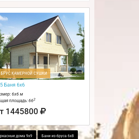
БРУС КАМЕРНОЙ СУШКИ
5 Баня 6х6
змер: 6х6 м
2
щая площадь: 66
т 1445800
ркасные дома 9х9
Бани из бруса 6х8