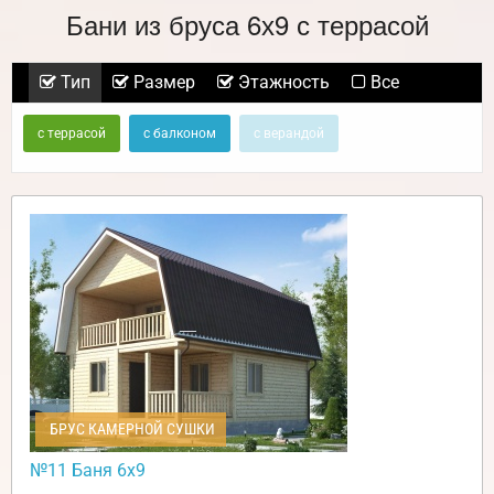
Бани из бруса 6х9 с террасой
Тип
Размер
Этажность
Все
с террасой
с балконом
с верандой
БРУС КАМЕРНОЙ СУШКИ
№11 Баня 6х9