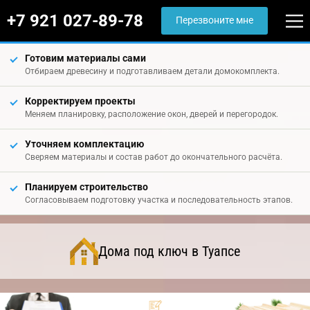
+7 921 027-89-78
Перезвоните мне
Готовим материалы сами
Отбираем древесину и подготавливаем детали домокомплекта.
Корректируем проекты
Меняем планировку, расположение окон, дверей и перегородок.
Уточняем комплектацию
Сверяем материалы и состав работ до окончательного расчёта.
Планируем строительство
Согласовываем подготовку участка и последовательность этапов.
Дома под ключ в Туапсе