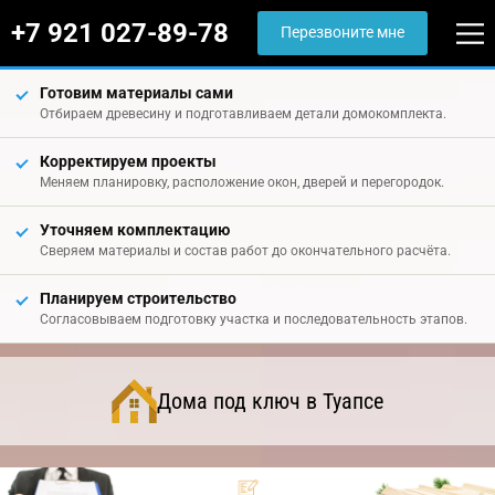
+7 921 027-89-78
Перезвоните мне
Готовим материалы сами
Отбираем древесину и подготавливаем детали домокомплекта.
Корректируем проекты
Меняем планировку, расположение окон, дверей и перегородок.
Уточняем комплектацию
Сверяем материалы и состав работ до окончательного расчёта.
Планируем строительство
Согласовываем подготовку участка и последовательность этапов.
Дома под ключ в Туапсе