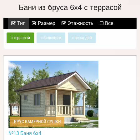
Бани из бруса 6х4 с террасой
Тип
Размер
Этажность
Все
с террасой
с балконом
с верандой
БРУС КАМЕРНОЙ СУШКИ
№13 Баня 6х4