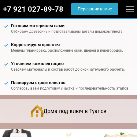
+7 921 027-89-78
Перезвоните мне
Готовим материалы сами
Отбираем древесину и подготавливаем детали домокомплекта.
Корректируем проекты
Меняем планировку, расположение окон, дверей и перегородок.
Уточняем комплектацию
Сверяем материалы и состав работ до окончательного расчёта.
Планируем строительство
Согласовываем подготовку участка и последовательность этапов.
Дома под ключ в Туапсе