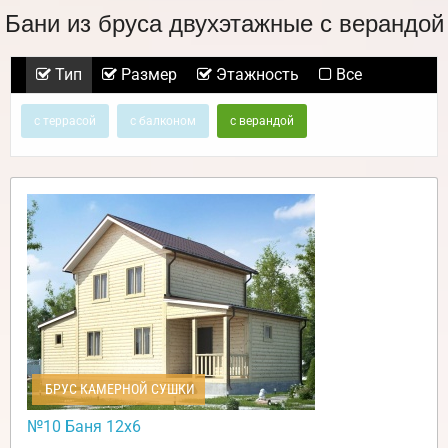
Бани из бруса двухэтажные с верандой
Тип
Размер
Этажность
Все
с террасой
с балконом
с верандой
БРУС КАМЕРНОЙ СУШКИ
№10 Баня 12х6