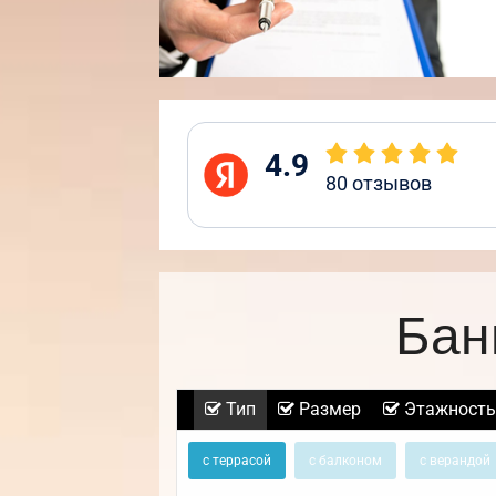
4.9
80
отзывов
Бан
Тип
Размер
Этажность
с террасой
с балконом
с верандой