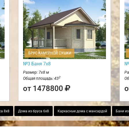
БРУС КАМЕРНОЙ СУШКИ
№3 Баня 7х8
№
Размер: 7х8 м
Ра
2
Общая площадь: 43
Об
от 1478800
о
са 8х8
Дома из бруса 6х8
Каркасные дома с мансардой
Бани из