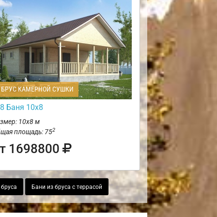
БРУС КАМЕРНОЙ СУШКИ
8 Баня 10х8
змер: 10х8 м
2
щая площадь: 75
т 1698800
 бруса
Бани из бруса с террасой