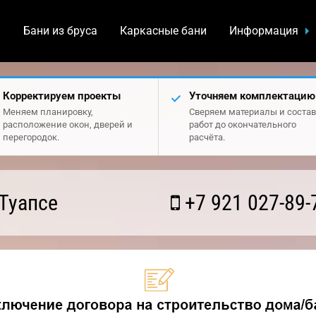
а
Бани из бруса
Каркасные бани
Информация
Корректируем проекты
Уточняем комплектацию
Меняем планировку,
Сверяем материалы и состав
расположение окон, дверей и
работ до окончательного
перегородок.
расчёта.
Туапсе
+7 921 027-89-