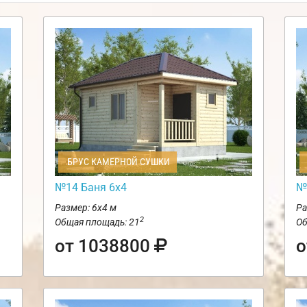
БРУС КАМЕРНОЙ СУШКИ
№14 Баня 6х4
№
Размер: 6х4 м
Ра
2
Общая площадь: 21
Об
от 1038800
о