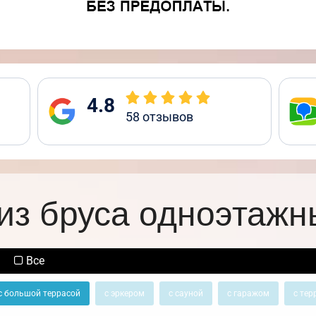
4.8
58
отзывов
из бруса одноэтажн
Все
с большой террасой
с эркером
с сауной
с гаражом
с тер