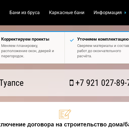
а
Бани из бруса
Каркасные бани
Информация
Корректируем проекты
Уточняем комплектацию
Меняем планировку,
Сверяем материалы и состав
расположение окон, дверей и
работ до окончательного
перегородок.
расчёта.
Туапсе
+7 921 027-89-