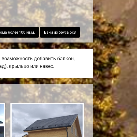
ома более 100 кв.м.
Бани из бруса 5х8
е возможность добавить балкон,
ад), крыльцо или навес.