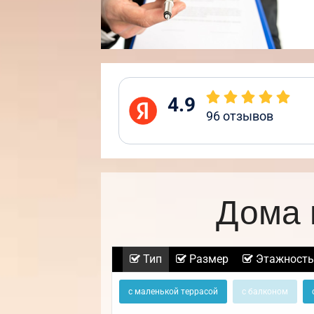
4.9
96
отзывов
Дома 
Тип
Размер
Этажность
с маленькой террасой
с балконом