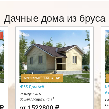
Дачные дома из бруса
Ж
БРУС КАМЕРНОЙ СУШКИ
№55 Дом 6х8
№
6
Размер: 6х8 м
2
Общая площадь: 43.9
Ра
Об
от 1522800