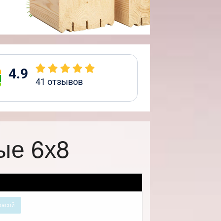
4.9
41
отзывов
ые 6х8
расой