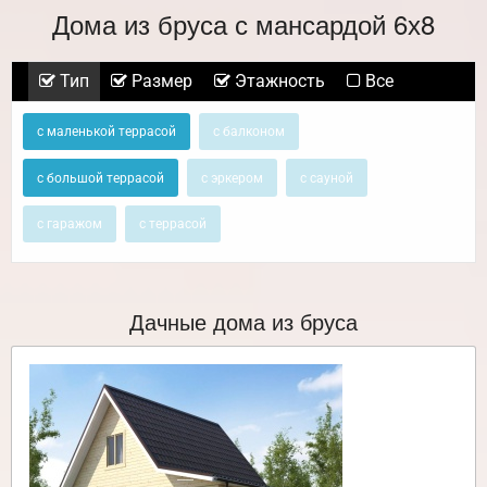
Дома из бруса с мансардой 6х8
Тип
Размер
Этажность
Все
с маленькой террасой
с балконом
с большой террасой
с эркером
с сауной
с гаражом
с террасой
Дачные дома из бруса