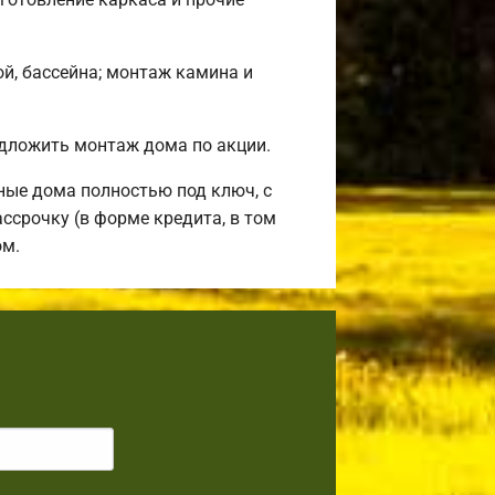
ой, бассейна; монтаж камина и
дложить монтаж дома по акции.
ные дома полностью под ключ, с
ссрочку (в форме кредита, в том
ом.