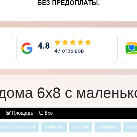
4.8
47
отзывов
дома 6х8 с маленьк
Площадь
Все
с большой террасой
с эркером
с сауной
с гаражом
с тер