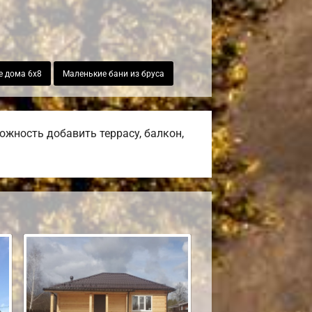
е дома 6х8
Маленькие бани из бруса
жность добавить террасу, балкон,