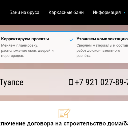
а
Бани из бруса
Каркасные бани
Информация
Корректируем проекты
Уточняем комплектацию
Меняем планировку,
Сверяем материалы и состав
расположение окон, дверей и
работ до окончательного
перегородок.
расчёта.
Туапсе
+7 921 027-89-