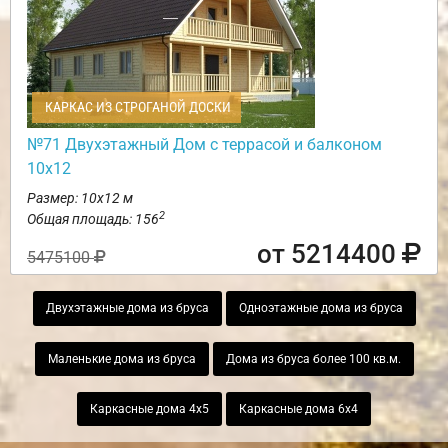
КАРКАС ИЗ СТРОГАНОЙ ДОСКИ
№71 Двухэтажный Дом с террасой и балконом
10х12
Размер: 10х12 м
2
Общая площадь: 156
от 5214400
5475100
Двухэтажные дома из бруса
Одноэтажные дома из бруса
Маленькие дома из бруса
Дома из бруса более 100 кв.м.
Каркасные дома 4х5
Каркасные дома 6х4