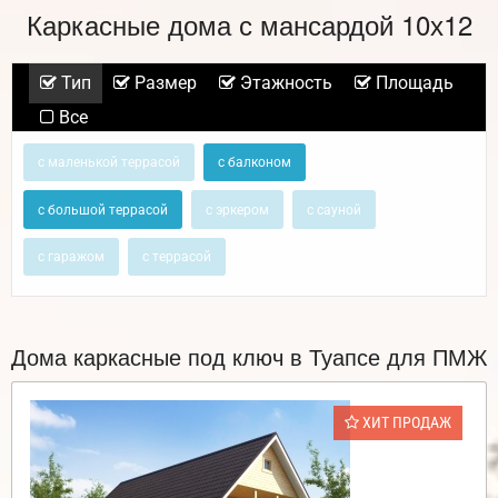
Каркасные дома с мансардой 10х12
Тип
Размер
Этажность
Площадь
Все
с маленькой террасой
с балконом
с большой террасой
с эркером
с сауной
с гаражом
с террасой
Дома каркасные под ключ в Туапсе для ПМЖ
ХИТ ПРОДАЖ