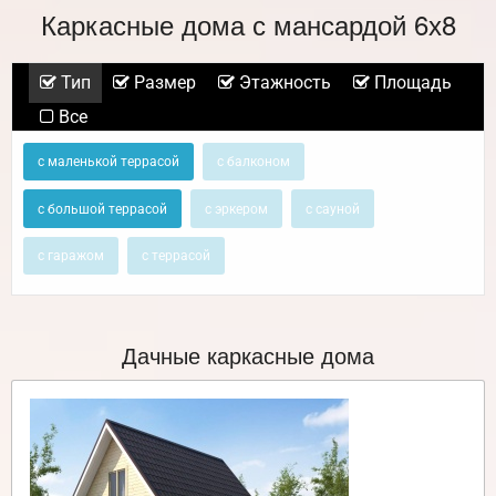
Каркасные дома с мансардой 6х8
Тип
Размер
Этажность
Площадь
Все
с маленькой террасой
с балконом
с большой террасой
с эркером
с сауной
с гаражом
с террасой
Дачные каркасные дома