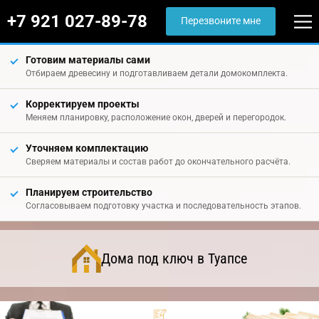
+7 921 027-89-78
Перезвоните мне
Готовим материалы сами
Отбираем древесину и подготавливаем детали домокомплекта.
Корректируем проекты
Меняем планировку, расположение окон, дверей и перегородок.
Уточняем комплектацию
Сверяем материалы и состав работ до окончательного расчёта.
Планируем строительство
Согласовываем подготовку участка и последовательность этапов.
Дома под ключ в Туапсе