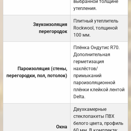
выбранной толщине
утепления.
Плитный утеплитель
Звукоизоляция
Rockwool, толщиной
перегородок
100 мм.
Плёнка Ондутис R70.
Дополнительная
герметизация
Пароизоляция (стены,
нахлёстов/
перегородки, пол, потолок)
примыканий
пароизоляционной
плёнки клейкой лентой
Delta.
Двухкамерные
стеклопакеты ПВХ
белого цвета, профиль
Окна
60 мм. В комплекте: