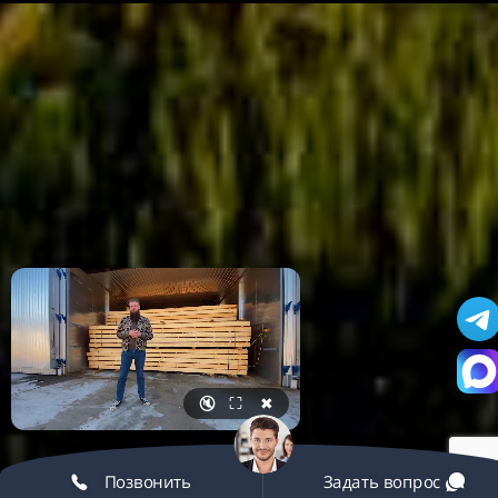
🔇
⛶
✖
Позвонить
Задать вопрос