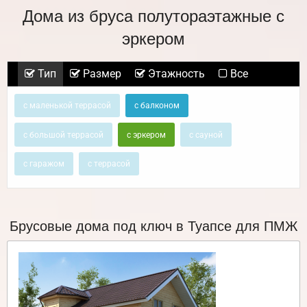
Дома из бруса полутораэтажные с
эркером
Тип
Размер
Этажность
Все
с маленькой террасой
с балконом
с большой террасой
с эркером
с сауной
с гаражом
с террасой
Брусовые дома под ключ в Туапсе для ПМЖ