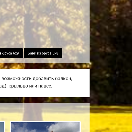
з бруса 6х9
Бани из бруса 5х8
е возможность добавить балкон,
ад), крыльцо или навес.