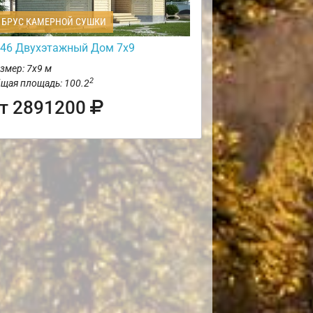
БРУС КАМЕРНОЙ СУШКИ
46 Двухэтажный Дом 7х9
змер: 7х9 м
2
щая площадь: 100.2
т 2891200