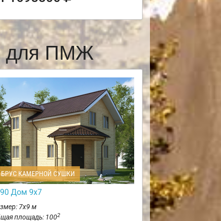
е для ПМЖ
БРУС КАМЕРНОЙ СУШКИ
90 Дом 9х7
змер: 7х9 м
2
щая площадь: 100