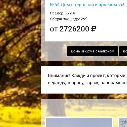
№64 Дом с террасой и эркером 7х9
Размер: 7х9 м
2
Общая площадь: 96
от 2726200
Дома из бруса с балконом
До
Внимание! Каждый проект, который 
веранду, террасу, гараж, панорамно