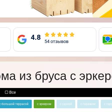
4.8
54
отзывов
ма из бруса с эрке
Все
с большой террасой
с эркером
с сауной
с гаражом
с тер