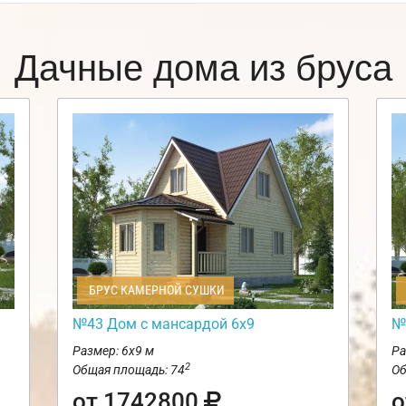
Дачные дома из бруса
БРУС КАМЕРНОЙ СУШКИ
№43 Дом с мансардой 6х9
№
Размер: 6х9 м
Ра
2
Общая площадь: 74
Об
от 1742800
о