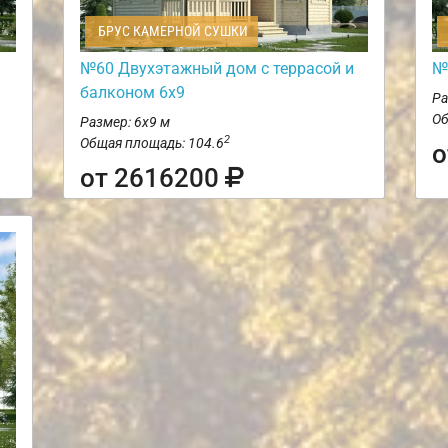
БРУС КАМЕРНОЙ СУШКИ
№60 Двухэтажный дом с террасой и
№
балконом 6х9
Ра
Об
Размер: 6х9 м
2
Общая площадь: 104.6
о
от 2616200