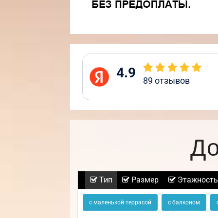
4.9
89
отзывов
До
Тип
Размер
Этажность
с маленькой террасой
с балконом