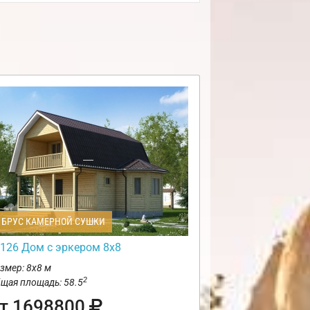
БРУС КАМЕРНОЙ СУШКИ
126 Дом с эркером 8х8
змер: 8х8 м
2
щая площадь: 58.5
т 1698800