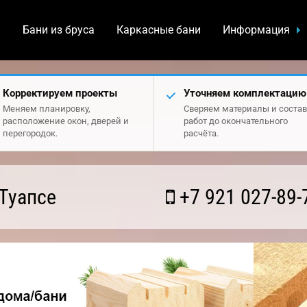
а
Бани из бруса
Каркасные бани
Информация
Корректируем проекты
Уточняем комплектацию
Меняем планировку,
Сверяем материалы и состав
расположение окон, дверей и
работ до окончательного
перегородок.
расчёта.
Туапсе
+7 921 027-89-