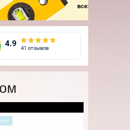
4.9
41
отзывов
ром
расой