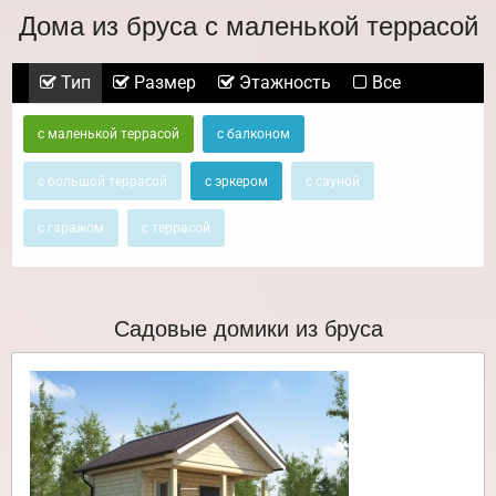
Дома из бруса с маленькой террасой
Тип
Размер
Этажность
Все
с маленькой террасой
с балконом
с большой террасой
с эркером
с сауной
с гаражом
с террасой
Садовые домики из бруса