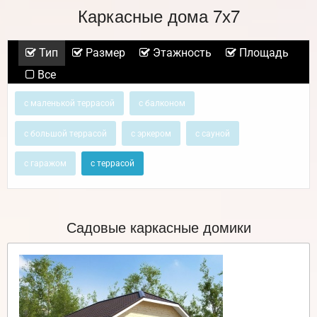
Каркасные дома 7х7
Тип
Размер
Этажность
Площадь
Все
с маленькой террасой
с балконом
с большой террасой
с эркером
с сауной
с гаражом
с террасой
Садовые каркасные домики