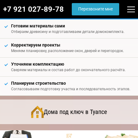
+7 921 027-89-78
Перезвоните мне
Готовим материалы сами
Отбираем древесину и подготавливаем детали домокомплекта.
Корректируем проекты
Меняем планировку, расположение окон, дверей и перегородок.
Уточняем комплектацию
Сверяем материалы и состав работ до окончательного расчёта.
Планируем строительство
Согласовываем подготовку участка и последовательность этапов.
Дома под ключ в Туапсе