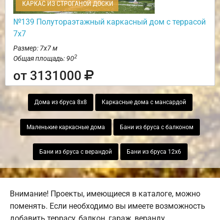
КАРКАС ИЗ СТРОГАНОЙ ДОСКИ
№139 Полутораэтажный каркасный дом с террасой
7х7
Размер: 7х7 м
2
Общая площадь: 90
от 3131000
Дома из бруса 8х8
Каркасные дома с мансардой
Маленькие каркасные дома
Бани из бруса с балконом
Бани из бруса с верандой
Бани из бруса 12х6
Внимание! Проекты, имеющиеся в каталоге, можно
поменять. Если необходимо вы имеете возможность
добавить террасу, балкон, гараж, веранду,