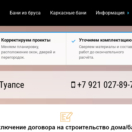
а
Бани из бруса
Каркасные бани
Информация
Корректируем проекты
Уточняем комплектацию
Меняем планировку,
Сверяем материалы и состав
расположение окон, дверей и
работ до окончательного
перегородок.
расчёта.
Туапсе
+7 921 027-89-