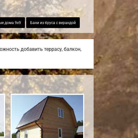
ые дома 9х9
Бани из бруса с верандой
жность добавить террасу, балкон,