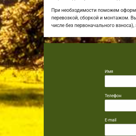
При необходимости поможем оформи
перевозкой, сборкой и монтажом. В
числе без первоначального взноса),
Имя
Телефон
E-mail