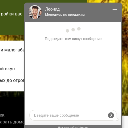
Леонид
тройки вас
Менеджер по продажам
Здравствуйте! Я могу 
проконсультировать Вас по нашим 
акциям и проектам.
Только что
ии малогабаритных нестандартных
й вкус.
ых до огромных коттеджей.
Информация
мж.
казать домокомплект.
Чат для сайта Venyoo