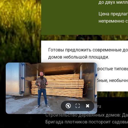
до двух милл
Цена предлаг
непременно с
Готовы предложить современные до
домов небольшой площади.
Вы сможете выбрать простые типовы
Строим красивые, удобные, необычн
🔇
⛶
✖
© 2026 tuapsebrusdoma.ru
Строительство деревянных домов: Да
Бригада плотников постороит садовы