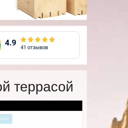
4.9
41
отзывов
ой террасой
расой