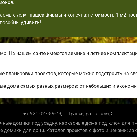
ионов.
аемых услуг нашей фирмы и конечная стоимость 1 м2 пос
пособны удивить!
ма. На нашем сайте имеются зимние и летние комплектац
е планировки проектов, которые можно подстроить на сво
ые дома самых разных размеров: от небольших и экономн
+7 921 027-89-78; г. Туапсе, ул. Гоголя, 3
чные домики под усадку, каркасные дома под ключ для п
е домики для дачи. Каталог проектов с фото и ценами: за