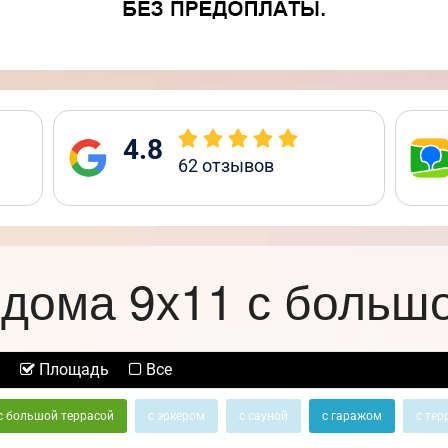
4.8
62
отзывов
дома 9х11 с больш
Площадь
Все
с большой террасой
с эркером
с сауной
с гаражом
с тер