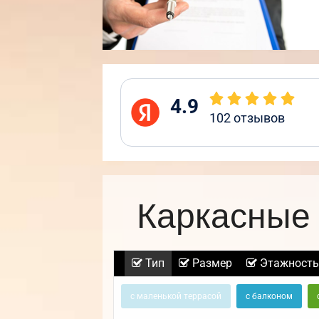
4.9
102
отзывов
Каркасные 
Тип
Размер
Этажность
с маленькой террасой
с балконом