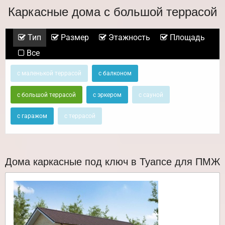
Каркасные дома с большой террасой
Тип
Размер
Этажность
Площадь
Все
с маленькой террасой
с балконом
с большой террасой
с эркером
с сауной
с гаражом
с террасой
Дома каркасные под ключ в Туапсе для ПМЖ